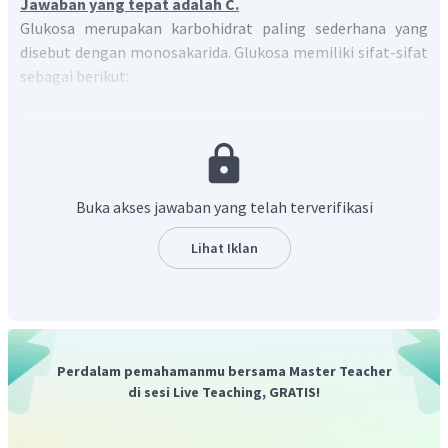
Jawaban yang tepat adalah C.
Glukosa merupakan karbohidrat paling sederhana yang
disebut dengan monosakarida. Glukosa memiliki sifat-sifat
sebagai berikut:
dapat direduksi menjadi sorbitol,
dapat dioksidasi menjadi asam piruvat,
memiliki isomer,
monomer penyusun selulosa, dan
Buka akses jawaban yang telah terverifikasi
tidak dapat dihidrolisis
Lihat Iklan
Jadi, sifat-sifat dari glukosa,
kecuali
tidak memiliki
isomer.
Perdalam pemahamanmu bersama Master Teacher
di sesi Live Teaching, GRATIS!