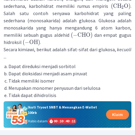
(
CH
O
)
sederhana, karbohidrat memiliki rumus empiris
.
2
Salah satu contoh senyawa karbohidrat yang paling
sederhana (monosakarida) adalah glukosa. Glukosa adalah
monosakarida yang hanya mengandung 6 atom karbon,
(
−
CHO
)
memiliki sebuah gugus aldehid
dan empat gugus
(
−
OH
)
hidroksil
.
Secara kimiawi, berikut adalah sifat-sifat dari glukosa,
kecuali
...
Dapat direduksi menjadi sorbitol
Dapat dioksidasi menjadi asam piruvat
Tidak memiliki isomer
Merupakan monomer penyusun dari selulosa
Tidak dapat dihidrolisis
Ikuti Tryout SNBT & Menangkan E-Wallet
100rb
Klaim
Habis dalam
00
:
10
:
40
:
11