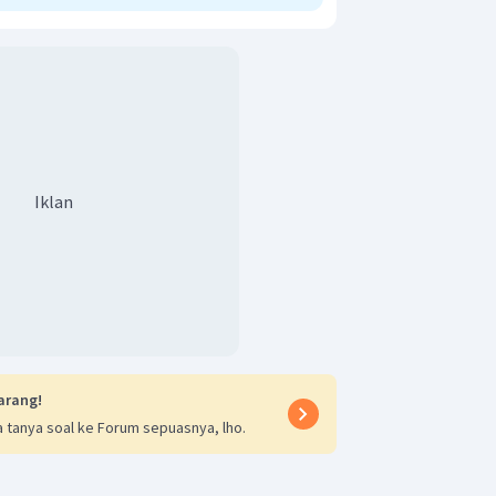
Iklan
arang!
 tanya soal ke Forum sepuasnya, lho.