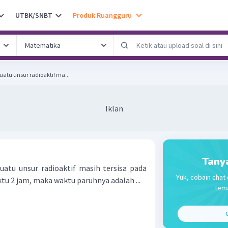
UTBK/SNBT
Produk Ruangguru
uatu unsur radioaktif ma...
Iklan
Tany
uatu unsur radioaktif masih tersisa pada
Yuk, cobain chat 
u 2 jam, maka waktu paruhnya adalah ...
tema
C