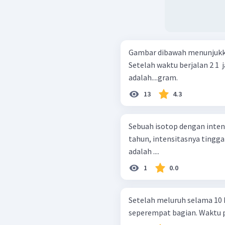
Gambar dibawah menunjukkan
Setelah waktu berjalan 2 1 ​
adalah....gram.
13
4.3
Sebuah isotop dengan intensi
tahun, intensitasnya tingga
adalah ....
1
0.0
Setelah meluruh selama 10 ha
seperempat bagian. Waktu par