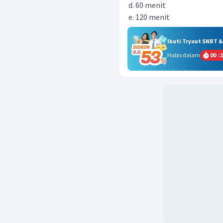
60 menit
120 menit
Ikuti Tryout SNBT 
Habis dalam
00
:
1