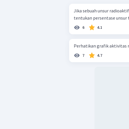
Jika sebuah unsur radioakt
tentukan persentase unsur t
6
4.1
7
4.7