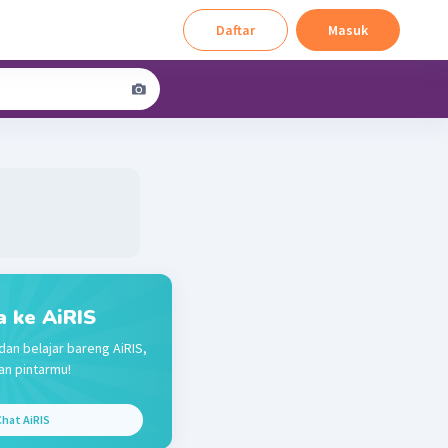
Daftar
Masuk
a ke AiRIS
dan belajar bareng AiRIS,
n pintarmu!
hat AiRIS