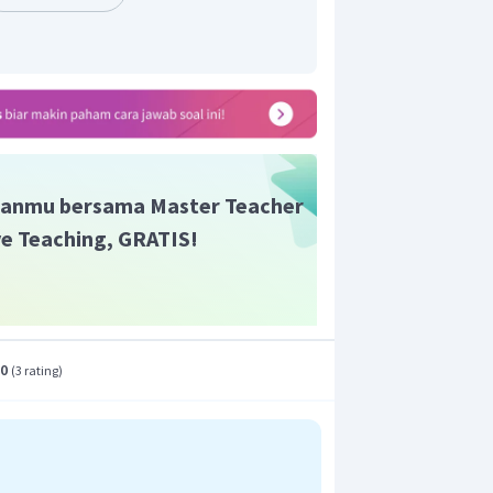
r adalah B.
anmu bersama Master Teacher
ive Teaching, GRATIS!
.0
(
3 rating
)