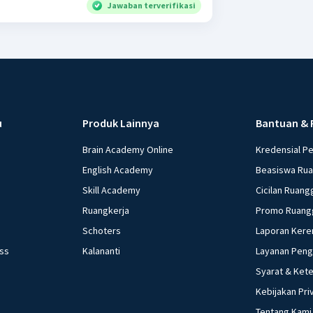
Jawaban terverifikasi
u
Produk Lainnya
Bantuan & 
Brain Academy Online
Kredensial P
English Academy
Beasiswa Ru
Skill Academy
Cicilan Ruang
Ruangkerja
Promo Ruang
Schoters
Laporan Kere
ess
Kalananti
Layanan Pen
Syarat & Ket
Kebijakan Pri
Tentang Kami