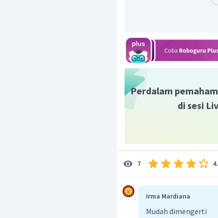
t
4
1
1
T
1/2
(
)
=
2
2
2
4
=
T
1/2
T
=
0
,
5
jam
1/2
Jadi, jawaban yang bena
Perdalam pemaham
di sesi L
4
7
Irma Mardiana
Mudah dimengerti