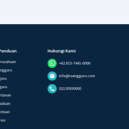
Panduan
Hubungi Kami
erusahaan
+62 815-7441-0000
angguru
info@ruangguru.com
guru
guru
02130930000
ntanan
gaduan
entuan
vasi