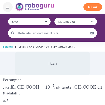
Masuk
Beranda
Jika K a ​ CH 3 ​ COOH = 1 0 − 5 , pH larutan CH 3...
Iklan
Pertanyaan
−
5
CH
COOH
=
1
0
CH
COOK
Jika
, pH larutan
0,1
K
a
3
3
M adalah ...
3