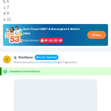
5
7
9
11
Ikuti Tryout SNBT & Menangkan E-Wallet
100rb
Klaim
Habis dalam
00
:
16
:
02
:
40
Q. 'Ainillana
Master Teacher
Q'
Mahasiswa/Alumni Universitas Negeri Yogyakarta
Jawaban terverifikasi