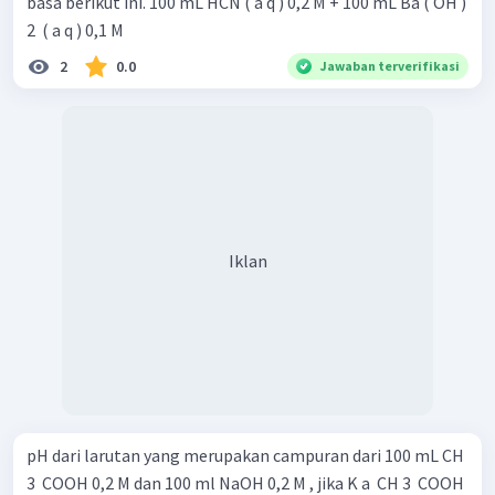
basa berikut ini. 100 mL HCN ( a q ) 0,2 M + 100 mL Ba ( OH )
2 ​ ( a q ) 0,1 M
2
0.0
Jawaban terverifikasi
Iklan
pH dari larutan yang merupakan campuran dari 100 mL CH
3 ​ COOH 0,2 M dan 100 ml NaOH 0,2 M , jika K a ​ CH 3 ​ COOH