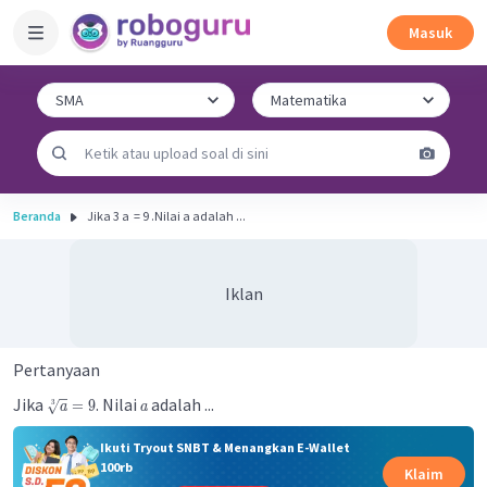
Masuk
Beranda
Jika 3 a ​ = 9 .Nilai a adalah ...
Iklan
Pertanyaan
Jika
. Nilai
adalah ...
=
9
3
a
a
Ikuti Tryout SNBT & Menangkan E-Wallet
100rb
Klaim