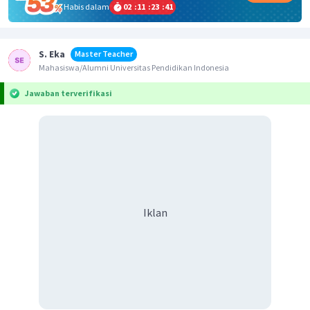
Habis dalam
02
:
11
:
23
:
41
S. Eka
Master Teacher
Mahasiswa/Alumni Universitas Pendidikan Indonesia
Jawaban terverifikasi
Iklan