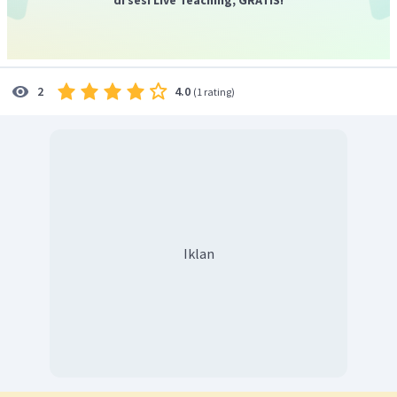
4.0
2
(
1 rating
)
Iklan