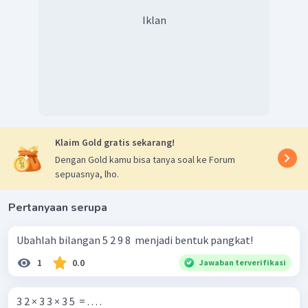
Iklan
Klaim Gold gratis sekarang!
Dengan Gold kamu bisa tanya soal ke Forum
sepuasnya, lho.
Pertanyaan serupa
Ubahlah bilangan 5 2 9 8 ​ menjadi bentuk pangkat!
1
0.0
Jawaban terverifikasi
3 2 × 3 3 × 3 5 ​ = . . . .