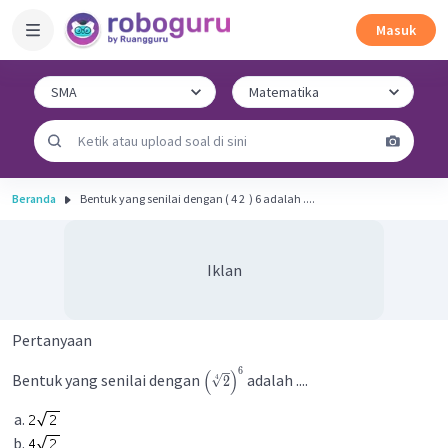
Masuk
Beranda
Bentuk yang senilai dengan ( 4 2 ​ ) 6 adalah ....
Iklan
Pertanyaan
6
(
)
Bentuk yang senilai dengan
adalah ....
4
2