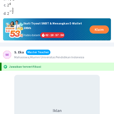
Ikuti Tryout SNBT & Menangkan E-Wallet
100rb
Klaim
Habis dalam
02
:
18
:
57
:
58
S. Eka
Master Teacher
Mahasiswa/Alumni Universitas Pendidikan Indonesia
Jawaban terverifikasi
Iklan