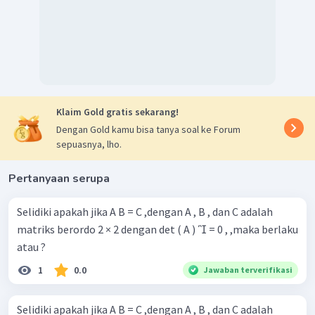
Klaim Gold gratis sekarang!
Dengan Gold kamu bisa tanya soal ke Forum
sepuasnya, lho.
Pertanyaan serupa
Selidiki apakah jika A B = C ,dengan A , B , dan C adalah
matriks berordo 2 × 2 dengan det ( A )  = 0 , ,maka berlaku
atau ?
1
0.0
Jawaban terverifikasi
Selidiki apakah jika A B = C ,dengan A , B , dan C adalah