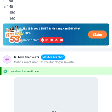
150
140
- 150
- 160
Ikuti Tryout SNBT & Menangkan E-Wallet
100rb
Klaim
Habis dalam
02
:
00
:
55
:
20
N. Mustikowati
Master Teacher
Mahasiswa/Alumni Universitas Negeri Jakarta
Jawaban terverifikasi