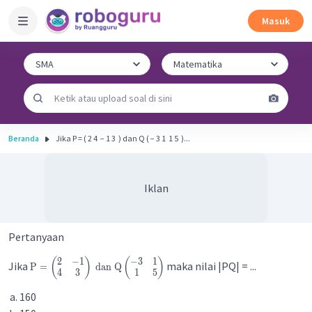
Masuk
Beranda
Jika P = ( 2 4 ​ − 1 3 ​ ) dan Q ( − 3 1 ​ 1 5 ​ )...
Iklan
Pertanyaan
2
−
1
−
3
1
(
)
(
)
Jika
maka nilai |PQ| = ...
P
=
dan
Q
4
3
1
5
160