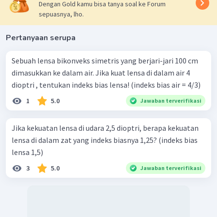
0
,
125
f
Dengan Gold kamu bisa tanya soal ke Forum
k
u
=
0
,
5
f
sepuasnya, lho.
ka
1
f
k
u
=
4
f
Pertanyaan serupa
ka
4
f
ka
=
1
f
k
u
Sebuah lensa bikonveks simetris yang berjari-jari 100 cm
Dengan demikian, perbandingan jarak fokus lensa kaca di
dimasukkan ke dalam air. Jika kuat lensa di dalam air 4
air dan udara adalah 4.
dioptri , tentukan indeks bias lensa! (indeks bias air = 4/3)
Jadi, jawaban yang tepat adalah E.
1
5.0
Jawaban terverifikasi
Jika kekuatan lensa di udara 2,5 dioptri, berapa kekuatan
lensa di dalam zat yang indeks biasnya 1,25? (indeks bias
lensa 1,5)
3
5.0
Jawaban terverifikasi