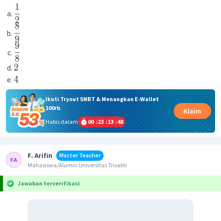
1
2
8
9
9
8
2
4
Ikuti Tryout SNBT & Menangkan E-Wallet
100rb
Klaim
Habis dalam
00
:
23
:
13
:
48
F. Arifin
Master Teacher
Mahasiswa/Alumni Universitas Trisakti
Jawaban terverifikasi