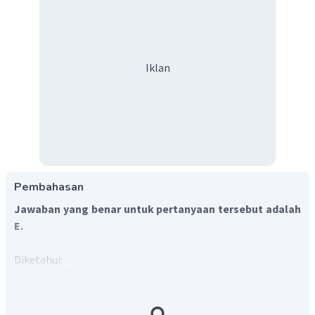
Iklan
Pembahasan
Jawaban yang benar untuk pertanyaan tersebut adalah
E.
Diketahui:
=
1
,
5
n
k
u
4
=
n
a
u
3