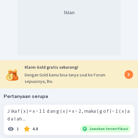
Iklan
Klaim Gold gratis sekarang!
Dengan Gold kamu bisa tanya soal ke Forum
sepuasnya, lho.
Pertanyaan serupa
J ika f ( x ) = x − 1 1 ​ d an g ( x ) = x − 2 , maka ( g o f ) − 1 ( x ) a
d a l ah ...
1
4.8
Jawaban terverifikasi