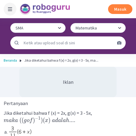
Masuk
Beranda
Jika diketahui bahwa f (x) = 2x, g(x) = 3 - 5x, ma...
Iklan
Pertanyaan
Jika diketahui bahwa f (x) = 2x, g(x) = 3 - 5x,
−
1
((
)
)
(
)
....
maka
g
o
f
x
a
d
a
l
ah