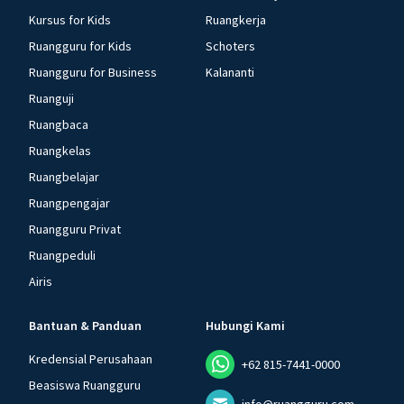
Kursus for Kids
Ruangkerja
Ruangguru for Kids
Schoters
Ruangguru for Business
Kalananti
Ruanguji
Ruangbaca
Ruangkelas
Ruangbelajar
Ruangpengajar
Ruangguru Privat
Ruangpeduli
Airis
Bantuan & Panduan
Hubungi Kami
Kredensial Perusahaan
+62 815-7441-0000
Beasiswa Ruangguru
info@ruangguru.com