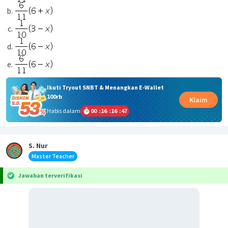
Ikuti Tryout SNBT & Menangkan E-Wallet
100rb
Klaim
Habis dalam
00
:
16
:
16
:
47
S. Nur
Master Teacher
Jawaban terverifikasi