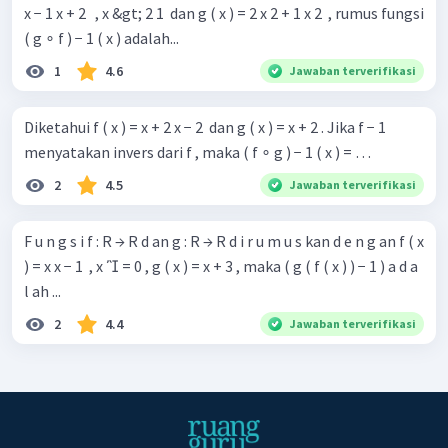
x − 1 x + 2 ​ ​ , x &gt; 2 1 ​ dan g ( x ) = 2 x 2 + 1 x 2 ​ , rumus fungsi
( g ∘ f ) − 1 ( x ) adalah...
1
4.6
Jawaban terverifikasi
Diketahui f ( x ) = x + 2 x − 2 ​ dan g ( x ) = x + 2 . Jika f − 1
menyatakan invers dari f , maka ( f ∘ g ) − 1 ( x ) = …
2
4.5
Jawaban terverifikasi
F u n g s i f : R → R d an g : R → R d i r u m u s kan d e n g an f ( x
) = x x − 1 ​ , x  = 0 , g ( x ) = x + 3 , maka ( g ( f ( x ) ) − 1 ) a d a
l ah ...
2
4.4
Jawaban terverifikasi