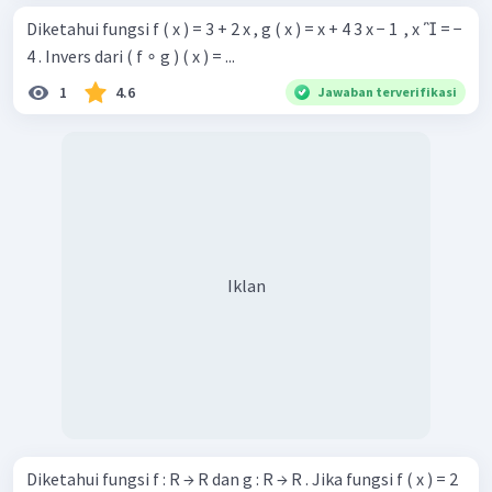
Diketahui fungsi f ( x ) = 3 + 2 x , g ( x ) = x + 4 3 x − 1 ​ , x  = −
4 . Invers dari ( f ∘ g ) ( x ) = ...
1
4.6
Jawaban terverifikasi
Iklan
Diketahui fungsi f : R → R dan g : R → R . Jika fungsi f ( x ) = 2