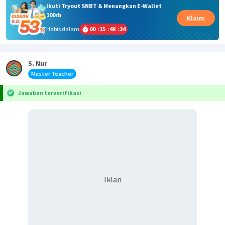
Ikuti Tryout SNBT & Menangkan E-Wallet
100rb
Klaim
Habis dalam
00
:
15
:
48
:
33
S. Nur
Master Teacher
Jawaban terverifikasi
Iklan