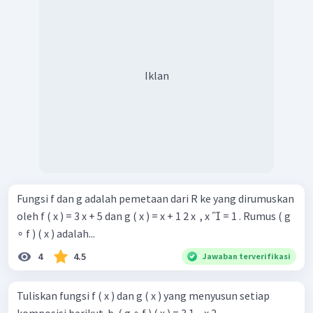
Iklan
Fungsi f dan g adalah pemetaan dari R ke yang dirumuskan
oleh f ( x ) = 3 x + 5 dan g ( x ) = x + 1 2 x ​ , x  = 1 . Rumus ( g
∘ f ) ( x ) adalah...
4
4.5
Jawaban terverifikasi
Tuliskan fungsi f ( x ) dan g ( x ) yang menyusun setiap