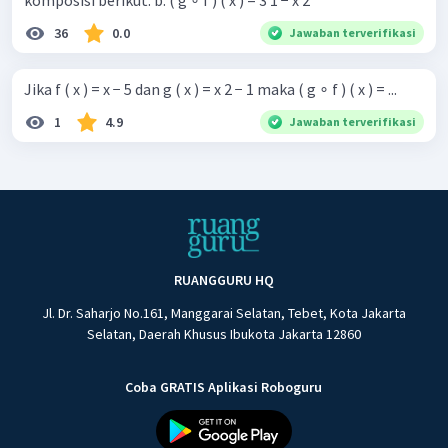
komposisi berikut. b. ( g ∘ f ) ( x ) = 3 1 − x 2 ​
36
0.0
Jawaban terverifikasi
Jika f ( x ) = x − 5 dan g ( x ) = x 2 − 1 maka ( g ∘ f ) ( x ) = ...
1
4.9
Jawaban terverifikasi
RUANGGURU HQ
Jl. Dr. Saharjo No.161, Manggarai Selatan, Tebet, Kota Jakarta
Selatan, Daerah Khusus Ibukota Jakarta 12860
Coba GRATIS Aplikasi Roboguru