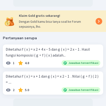
Klaim Gold gratis sekarang!
Dengan Gold kamu bisa tanya soal ke Forum
sepuasnya, lho.
Pertanyaan serupa
Diketahui f ( x ) = x 2 + 4 x − 5 dan g ( x ) = 2 x − 1 . Hasil
fungsi komposisi ( g ∘ f ) ( x ) adalah...
1
4.8
Jawaban terverifikasi
Diketahui f ( x ) = x + 1 dan g ( x ) = x 2 − 1 ​ . Nilai ( g ∘ f ) ( 2 )
= ....
2
5.0
Jawaban terverifikasi