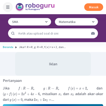
Masuk
Beranda
Jika f : R → R , g : R → R , f ( x ) = x + 2 , dan...
Iklan
Pertanyaan
Jika
,
,
, dan
:
→
:
→
(
)
=
+
2
f
R
R
g
R
R
f
x
x
, misalkan
dan
adalah akar-akar
2
(
∘
)
(
)
=
2
+
4
−
6
g
f
x
x
x
x
x
1
2
dari
, maka
....
(
)
=
0
2
+
2
=
g
x
x
x
1
2