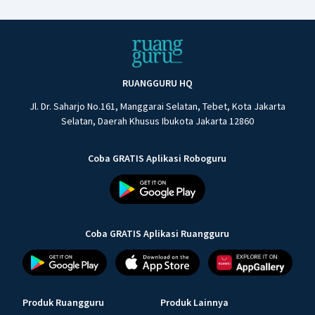
RUANGGURU HQ
Jl. Dr. Saharjo No.161, Manggarai Selatan, Tebet, Kota Jakarta
Selatan, Daerah Khusus Ibukota Jakarta 12860
Coba GRATIS Aplikasi Roboguru
Coba GRATIS Aplikasi Ruangguru
Produk Ruangguru
Produk Lainnya