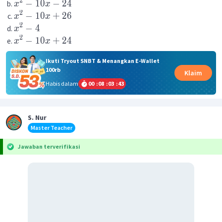
2
−
10
−
24
x
x
2
−
10
+
26
x
x
2
−
4
x
2
−
10
+
24
x
x
Ikuti Tryout SNBT & Menangkan E-Wallet
100rb
Klaim
Habis dalam
00
:
08
:
03
:
43
S. Nur
Master Teacher
Jawaban terverifikasi