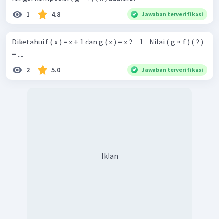
1
4.8
Jawaban terverifikasi
Diketahui f ( x ) = x + 1 dan g ( x ) = x 2 − 1 ​ . Nilai ( g ∘ f ) ( 2 )
= ....
2
5.0
Jawaban terverifikasi
Iklan