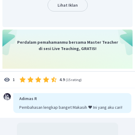
Oleh karena itu, jawaban yang benar adalah E.
Lihat Iklan
Perdalam pemahamanmu bersama Master Teacher
di sesi Live Teaching, GRATIS!
4.9
1
(
15 rating
)
Adimas R
Pembahasan lengkap banget Makasih ❤️ Ini yang aku cari!