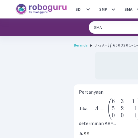
SD
SMP
SMA
Beranda
Jika A = ⎝ ⎛ ​ 6 5 0 ​ 3 2 0 ​ 1 − 1 − 
Pertanyaan
⎛
6
3
1
5
2
−
1
=
⎝
Jika
A
0
0
−
1
determinan AB=...