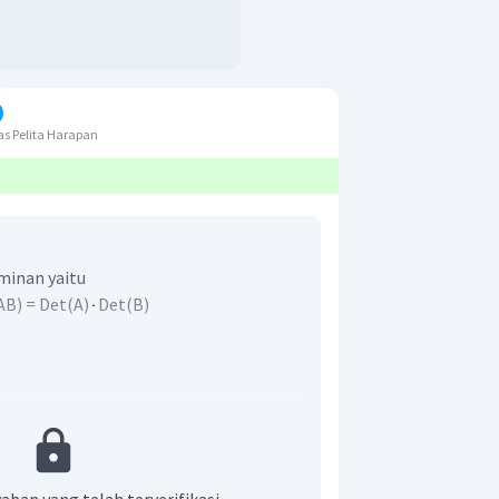
s Pelita Harapan
rminan yaitu
AB) = Det(A)
Det(B)
 cara
ekspansi baris ketiga
seperti