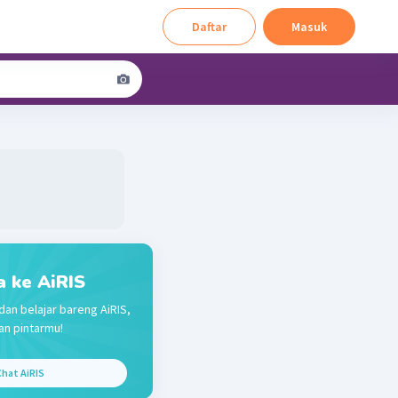
Daftar
Masuk
a ke AiRIS
dan belajar bareng AiRIS,
n pintarmu!
hat AiRIS