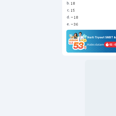
Ikuti Tryout SNBT 
Habis dalam
01
:
0