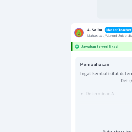
A. Salim
Master Teacher
Mahasiswa/Alumni Universita
Jawaban terverifikasi
Pembahasan
Ingat kembali sifat dete
Det (
Determinan A
Dengan menggunakan