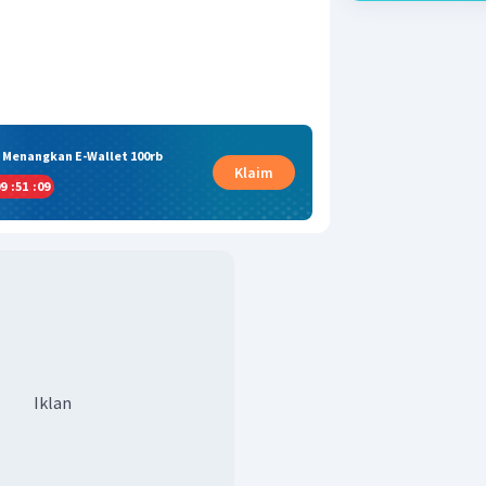
& Menangkan E-Wallet 100rb
Klaim
9
:
51
:
08
Iklan