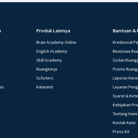
u
Produk Lainnya
Bantuan & 
Brain Academy Online
Kredensial P
English Academy
Beasiswa Ru
Skill Academy
Cicilan Ruang
Ruangkerja
Promo Ruang
Schoters
Laporan Kere
ess
Kalananti
Layanan Pen
Syarat & Ket
Kebijakan Pri
Tentang Kami
Kontak Kami
Press Kit