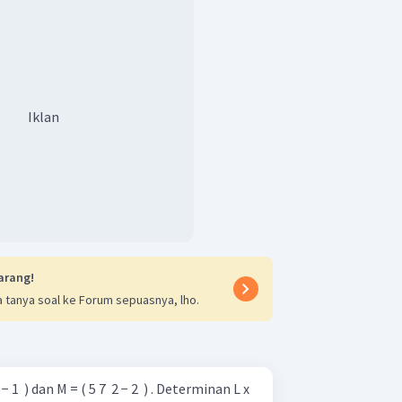
ra
ekspansi baris kedua
seperti
Iklan
arang!
 tanya soal ke Forum sepuasnya, lho.
 1 ​ ) dan M = ( 5 7 ​ 2 − 2 ​ ) . Determinan L x