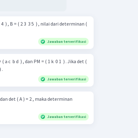
​ ) , B = ( 2 3 ​ 3 5 ​ ) , nilai dari determinan (
Jawaban terverifikasi
( a c ​ b d ​ ) , dan PM = ( 1 k ​ 0 1 ​ ) . Jika det (
 .
Jawaban terverifikasi
​ ) dan det ( A ) = 2 , maka determinan
Jawaban terverifikasi