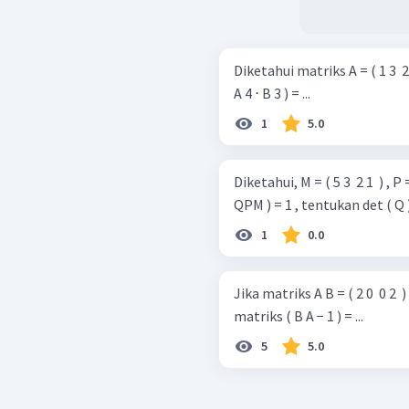
Diketahui matriks A = ( 1 3 ​ 2 4 
A 4 ⋅ B 3 ) = ...
1
5.0
Diketahui, M = ( 5 3 ​ 2 1 ​ ) , P = 
QPM ) = 1 , tentukan det ( Q )
1
0.0
Jika matriks A B = ( 2 0 ​ 0 2 
matriks ( B A − 1 ) = ...
5
5.0