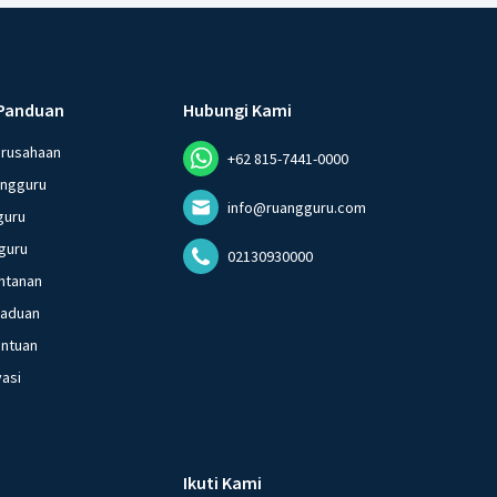
Panduan
Hubungi Kami
erusahaan
+62 815-7441-0000
angguru
info@ruangguru.com
guru
guru
02130930000
ntanan
gaduan
entuan
vasi
Ikuti Kami