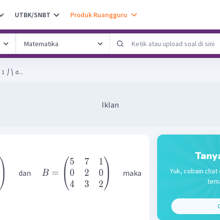
UTBK/SNBT
Produk Ruangguru
1 ​ ⎠ ⎞ ​ d...
Iklan
Tany
⎞
⎛
⎞
5
7
1
Yuk, cobain chat 
0
2
0
=
⎠
⎝
⎠
dan
maka
B
tema
4
3
2
C