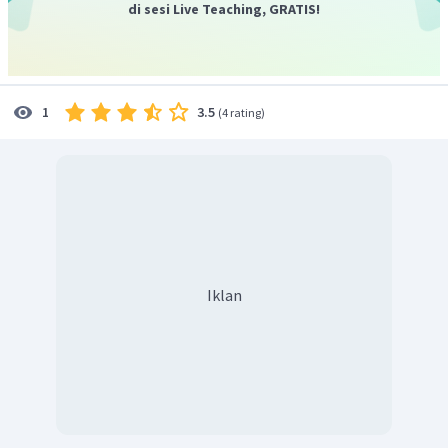
di sesi Live Teaching, GRATIS!
3.5
1
(
4 rating
)
Jadi, tidak ada jawaban yang tepat.
Mungkin yang dimaksud pada soal
, jika seperti
itu maka jawaban yang tepat B.
Iklan