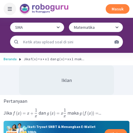
Masuk
Beranda
Jika f ( x ) = x + x 1 ​ dan g ( x ) = x x 1 ​ mak...
Iklan
Pertanyaan
1
1
Jika
dan
maka
...
(
)
=
+
(
)
=
(
(
)
)
=
f
x
x
g
x
x
g
f
x
x
x
Ikuti Tryout SNBT & Menangkan E-Wallet
100rb