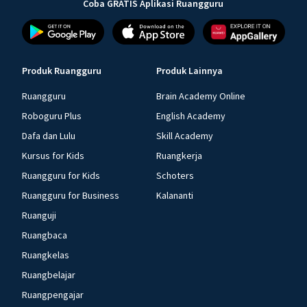
Coba GRATIS Aplikasi Ruangguru
Produk Ruangguru
Produk Lainnya
Ruangguru
Brain Academy Online
Roboguru Plus
English Academy
Dafa dan Lulu
Skill Academy
Kursus for Kids
Ruangkerja
Ruangguru for Kids
Schoters
Ruangguru for Business
Kalananti
Ruanguji
Ruangbaca
Ruangkelas
Ruangbelajar
Ruangpengajar