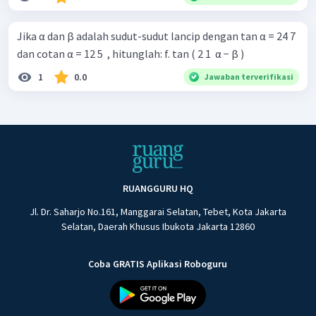
Jika α dan β adalah sudut-sudut lancip dengan tan α = 24 7 ​
dan cotan α = 12 5 ​ , hitunglah: f. tan ( 2 1 ​ α − β )
1
0.0
Jawaban terverifikasi
RUANGGURU HQ
Jl. Dr. Saharjo No.161, Manggarai Selatan, Tebet, Kota Jakarta
Selatan, Daerah Khusus Ibukota Jakarta 12860
Coba GRATIS Aplikasi Roboguru