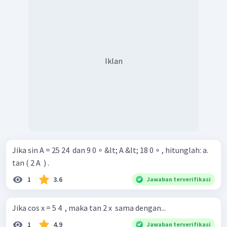
Iklan
Jika sin A = 25 24 ​ dan 9 0 ∘ &lt; A &lt; 18 0 ∘ , hitunglah: a.
tan ( 2 A ​ ) .
1
3.6
Jawaban terverifikasi
Jika cos x = 5 4 ​ , maka tan 2 x ​ sama dengan...
1
4.9
Jawaban terverifikasi