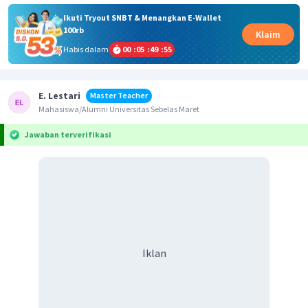
Ikuti Tryout SNBT & Menangkan E-Wallet
100rb
Klaim
Habis dalam
00
:
05
:
49
:
55
E. Lestari
Master Teacher
Mahasiswa/Alumni Universitas Sebelas Maret
Jawaban terverifikasi
Iklan