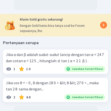
32
25
=
24
−
25
Klaim Gold gratis sekarang!
32
=
−
Dengan Gold kamu bisa tanya soal ke Forum
24
4
=
−
sepuasnya, lho.
3
A
(
)
4
−
tan
Jadi, nilai dari
adalah
3
2
Pertanyaan serupa
Jika α dan β adalah sudut-sudut lancip dengan tan α = 24 7 ​
dan cotan α = 12 5 ​ , hitunglah: d. tan ( α + 2 1 ​ β ) .
1
1.0
Jawaban terverifikasi
Jika cos θ = − 0 , 8 dengan 18 0 ∘ &lt; θ &lt; 27 0 ∘ , maka
tan 2 θ ​ sama dengan...
2
4.8
Jawaban terverifikasi