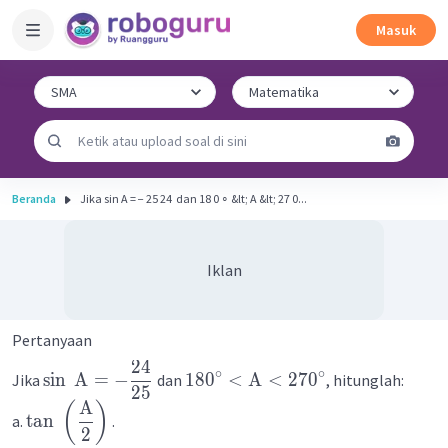
Masuk
Beranda
Jika sin A = − 25 24 ​ dan 18 0 ∘ &lt; A &lt; 27 0...
Iklan
Pertanyaan
24
∘
∘
sin
A
=
−
18
0
<
A
<
27
0
Jika
dan
, hitunglah:
25
A
(
)
tan
a.
.
2