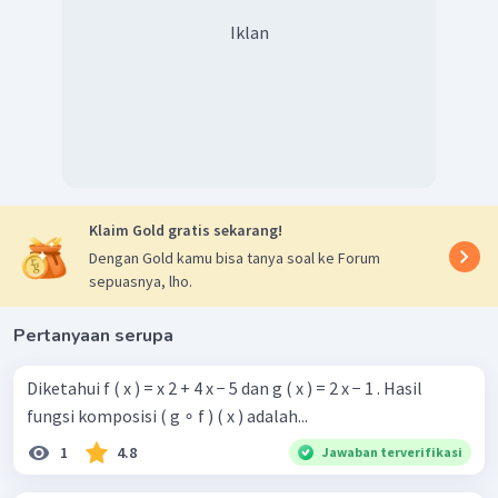
Iklan
Klaim Gold gratis sekarang!
Dengan Gold kamu bisa tanya soal ke Forum
sepuasnya, lho.
Pertanyaan serupa
Diketahui f ( x ) = x 2 + 4 x − 5 dan g ( x ) = 2 x − 1 . Hasil
fungsi komposisi ( g ∘ f ) ( x ) adalah...
1
4.8
Jawaban terverifikasi