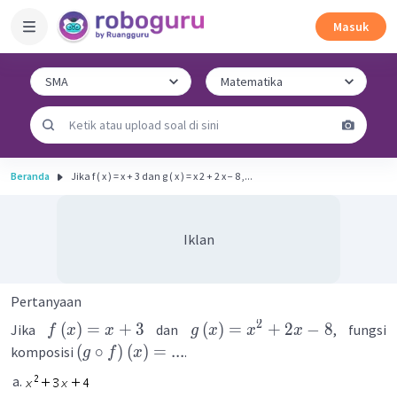
Masuk
Beranda
Jika f ( x ) = x + 3 dan g ( x ) = x 2 + 2 x − 8 ,...
Iklan
Pertanyaan
2
(
)
=
+
3
(
)
=
+
2
−
8
Jika
dan
, fungsi
f
x
x
g
x
x
x
(
∘
)
(
)
=
...
komposisi
.
g
f
x