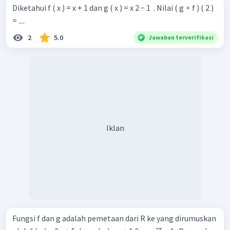
Diketahui f ( x ) = x + 1 dan g ( x ) = x 2 − 1 ​ . Nilai ( g ∘ f ) ( 2 )
= ....
2
5.0
Jawaban terverifikasi
Iklan
Fungsi f dan g adalah pemetaan dari R ke yang dirumuskan