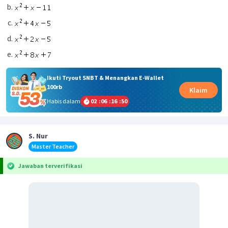
Ikuti Tryout SNBT & Menangkan E-Wallet
100rb
Klaim
Habis dalam
02
:
06
:
16
:
50
S. Nur
Master Teacher
Jawaban terverifikasi