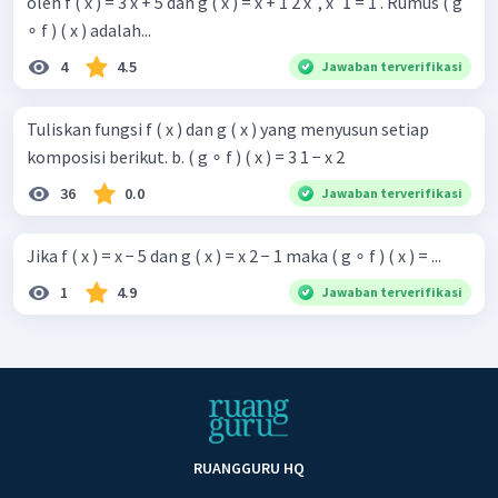
oleh f ( x ) = 3 x + 5 dan g ( x ) = x + 1 2 x ​ , x  = 1 . Rumus ( g
∘ f ) ( x ) adalah...
4
4.5
Jawaban terverifikasi
Tuliskan fungsi f ( x ) dan g ( x ) yang menyusun setiap
komposisi berikut. b. ( g ∘ f ) ( x ) = 3 1 − x 2 ​
36
0.0
Jawaban terverifikasi
Jika f ( x ) = x − 5 dan g ( x ) = x 2 − 1 maka ( g ∘ f ) ( x ) = ...
1
4.9
Jawaban terverifikasi
RUANGGURU HQ