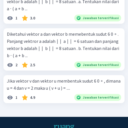
vektor b adalah ∣ ∣ ​ b ∣ ∣ ​ = 8 satuan . a. Tentukan nilai dari
a ⋅ ( a + b ...
1
3.0
Jawaban terverifikasi
Diketahui vektor a dan vektor b memebentuk sudut 6 0 ∘ .
Panjang vektror a adalah ∣ ∣ ​ a ∣ ∣ ​ = 6 satuan dan panjang
vektor b adalah ∣ ∣ ​ b ∣ ∣ ​ = 8 satuan . b. Tentukan nilai dari
b ⋅ ( a + b ...
2
2.5
Jawaban terverifikasi
Jika vektor v dan vektor u membentuk sudut 6 0 ∘ , dimana
u = 4 dan v = 2 maka u ( v + u ) = ....
1
4.9
Jawaban terverifikasi