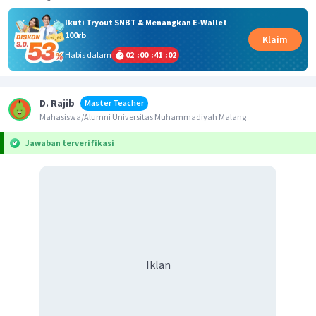
Ikuti Tryout SNBT & Menangkan E-Wallet
100rb
Klaim
Habis dalam
02
:
00
:
41
:
02
D. Rajib
Master Teacher
Mahasiswa/Alumni Universitas Muhammadiyah Malang
Jawaban terverifikasi
Iklan