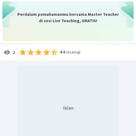
Perdalam pemahamanmu bersama Master Teacher
di sesi Live Teaching, GRATIS!
4.6
2
(
6 rating
)
Dengan demikian hasil dari
adalah
.
Iklan