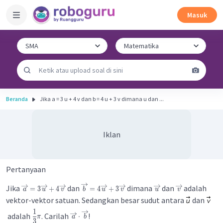
Masuk
Beranda
Jika a = 3 u + 4 v dan b = 4 u + 3 v dimana u dan ...
Iklan
Pertanyaan
Jika
dan
dimana
dan
adalah
=
3
+
4
=
4
+
3
a
u
v
b
u
v
u
v
vektor-vektor satuan. Sedangkan besar sudut antara
dan
1
adalah
. Carilah
!
⋅
π
a
b
3