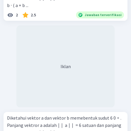
b ⋅ ( a + b ...
2
2.5
Jawaban terverifikasi
Iklan
Diketahui vektor a dan vektor b memebentuk sudut 6 0 ∘ .
Panjang vektror a adalah ∣ ∣ ​ a ∣ ∣ ​ = 6 satuan dan panjang