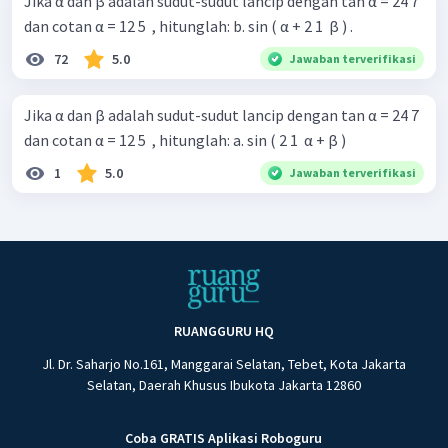
Jika α dan β adalah sudut-sudut lancip dengan tan α = 24 7 ​
dan cotan α = 12 5 ​ , hitunglah: b. sin ( α + 2 1 ​ β ) .
72
5.0
Jawaban terverifikasi
Jika α dan β adalah sudut-sudut lancip dengan tan α = 24 7 ​
dan cotan α = 12 5 ​ , hitunglah: a. sin ( 2 1 ​ α + β )
1
5.0
Jawaban terverifikasi
RUANGGURU HQ
Jl. Dr. Saharjo No.161, Manggarai Selatan, Tebet, Kota Jakarta
Selatan, Daerah Khusus Ibukota Jakarta 12860
Coba GRATIS Aplikasi Roboguru