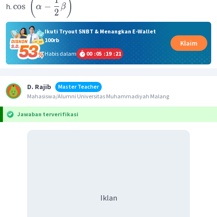
(
)
cos
−
h.
α
β
2
Ikuti Tryout SNBT & Menangkan E-Wallet
100rb
Klaim
Habis dalam
00
:
05
:
19
:
21
D. Rajib
Master Teacher
Mahasiswa/Alumni Universitas Muhammadiyah Malang
Jawaban terverifikasi
Iklan