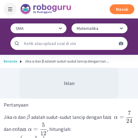
Masuk
Beranda
Jika α dan β adalah sudut-sudut lancip dengan tan ...
Iklan
Pertanyaan
7
tan
=
Jika
dan
adalah sudut-sudut lancip dengan
α
β
α
24
5
cotan
=
dan
, hitunglah:
α
12
1