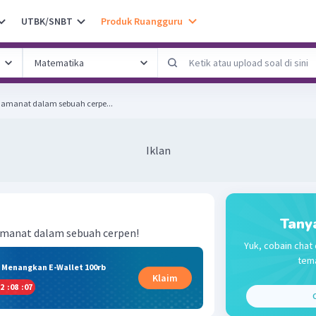
UTBK/SNBT
Produk Ruangguru
 amanat dalam sebuah cerpe...
Iklan
Tany
amanat dalam sebuah cerpen!
Yuk, cobain chat 
tema
& Menangkan E-Wallet 100rb
Klaim
2
:
08
:
07
C