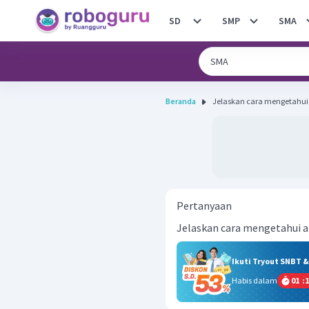
SD
SMP
SMA
Beranda
Jelaskan cara mengetahui
Pertanyaan
Jelaskan cara mengetahui 
Ikuti Tryout SNBT 
Habis dalam
01
:
1