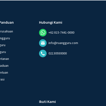
Panduan
Hubungi Kami
erusahaan
+62 815-7441-0000
angguru
info@ruangguru.com
guru
guru
02130930000
ntanan
gaduan
entuan
vasi
Ikuti Kami