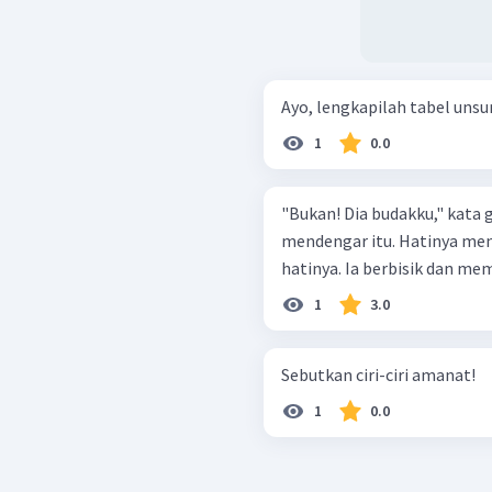
Ayo, lengkapilah tabel unsur 
1
0.0
"Bukan! Dia budakku," kata gadis itu. Alangkah ter
mendengar itu. Hatinya men
1
3.0
Sebutkan ciri-ciri amanat!
1
0.0