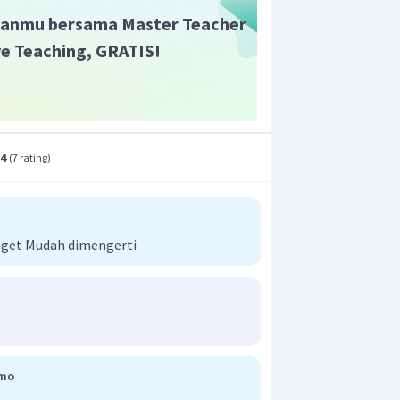
alam cerpen.
anmu bersama Master Teacher
ive Teaching, GRATIS!
a mengetahui amanat adalah dengan
a cermat, memahami maksud cerita,
 amanat di dalam cerpen, dan
ang disampaikan.
.4
(
7 rating
)
nget Mudah dimengerti
omo