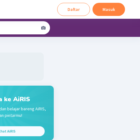
Daftar
Masuk
a ke AiRIS
dan belajar bareng AiRIS,
n pintarmu!
hat AiRIS