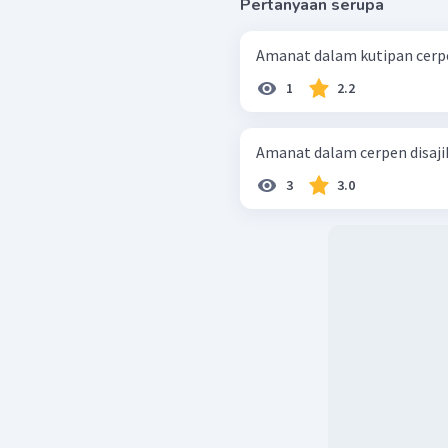
Pertanyaan serupa
Amanat dalam kutipan cerpen
1
2.2
Amanat dalam cerpen disajika
3
3.0