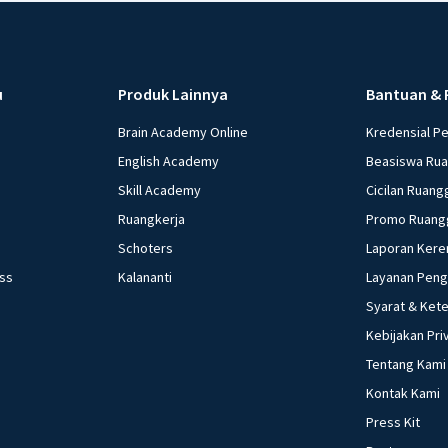
u
Produk Lainnya
Bantuan & 
Brain Academy Online
Kredensial P
English Academy
Beasiswa Ru
Skill Academy
Cicilan Ruang
Ruangkerja
Promo Ruang
Schoters
Laporan Kere
ess
Kalananti
Layanan Pen
Syarat & Ket
Kebijakan Pri
Tentang Kami
Kontak Kami
Press Kit