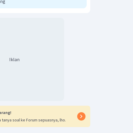
ong
Iklan
arang!
 tanya soal ke Forum sepuasnya, lho.