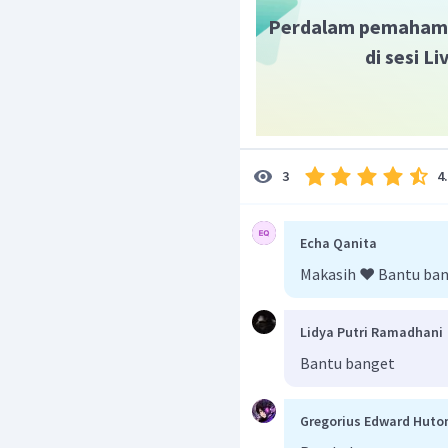
disampaikan penulis d
Perdalam pemaham
di sesi L
Dengan demikian, car
membaca cerpen secar
mengetahui bentuk
menyimpulkan amanat y
4
3
Echa Qanita
Makasih ❤️ Bantu ba
Lidya Putri Ramadhani
Bantu banget
Gregorius Edward Hut