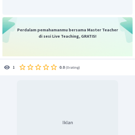
Perdalam pemahamanmu bersama Master Teacher
Jarak garis EQ dan bidang BPG
adalah RS.
di sesi Live Teaching, GRATIS!
0.0
1
(
0 rating
)
Iklan
1
Perhatikan bidang EFGH, dimana RS merupakan
bagian