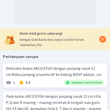
3
dari garis HF sehingga diperoleh
2
2
HF
=
EF
+
EH
2
2
=
a
+
a
2
=
2
a
=
a
2
cm
Klaim Gold gratis sekarang!
1
RS
=
HF
Dengan Gold kamu bisa tanya soal ke Forum
3
1
=
a
2
cm
sepuasnya, lho.
3
Dengan demikian, jarak garis EQ dan bidang BPG adalah
1
Pertanyaan serupa
a
2
cm,
3
Diketahui kubus ABCD.EFGH dengan panjang rusuk 12
cm.Maka panjang proyeksi AF ke bidang BDHF adalah...cm
1
5.0
Jawaban terverifikasi
Pada kubus ABCD.EFGH dengan panjang rusuk 12 cm titik
P, Q dan R masing – masing terletak di tengah ruas garis
EH, EF dan AE, kemudian titik S, T dan U masing – masing