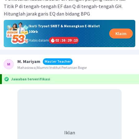
Titik P di tengah-tengah EF dan Q di tengah-tengah GH.
Hitunglah jarak garis EQ dan bidang BPG
Ikuti Tryout SNBT & Menangkan E-Wallet
100rb
Klaim
Habis dalam
02
:
16
:
29
:
13
M. Mariyam
Master Teacher
Mahasiswa/Alumni Institut Pertanian Bogor
Jawaban terverifikasi
Iklan