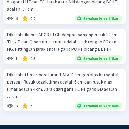
diagonal HF dan FC. Jarak garis MN dengan bidang BCHE
adalah …. cm
4
0.0
Jawaban terverifikasi
Diketahuikubus ABCD.EFGH dengan panjang rusuk 12 cm
.Titik P dan Q berturut- turut adalah titik tengah FG dan
HG. Hitunglah jarak antara garis PQ ke bidang BDHF !
1
4.3
Jawaban terverifikasi
Diketahui limas beraturan T.ABCD dengan alas berbentuk
persegi. Rusuk tegak limas adalah 6 cm dan rusuk alas
limas adalah 4 cm. Jarak dari garis TC ke garis BD adalah
… cm.
3
5.0
Jawaban terverifikasi