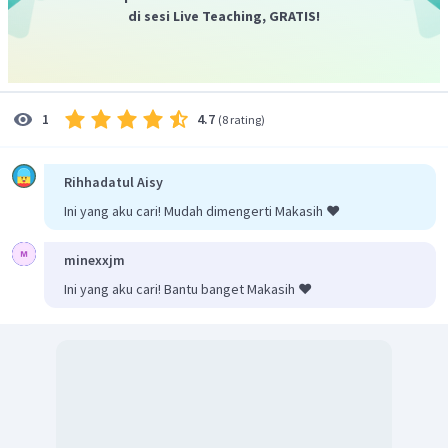
OH
=
K
×
[
]
b
n
di sesi Live Teaching, GRATIS!
asam
konjugasi
−
10
−
5
OH
=
1
0
×
[
]
10
−
−
5
OH
=
1
0
[
]
pOH
=
5
pH
=
14
−
5
4.7
1
pH
=
9
(
8 rating
)
maka pH dari larutan penyangga tersebut adalah
9.
Rihhadatul Aisy
Ini yang aku cari! Mudah dimengerti Makasih ❤️
minexxjm
Ini yang aku cari! Bantu banget Makasih ❤️