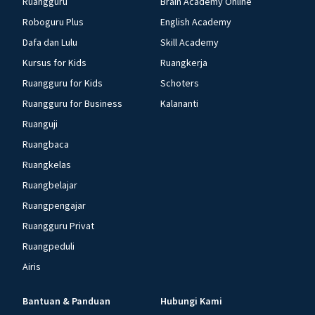
Ruangguru
Brain Academy Online
Roboguru Plus
English Academy
Dafa dan Lulu
Skill Academy
Kursus for Kids
Ruangkerja
Ruangguru for Kids
Schoters
Ruangguru for Business
Kalananti
Ruanguji
Ruangbaca
Ruangkelas
Ruangbelajar
Ruangpengajar
Ruangguru Privat
Ruangpeduli
Airis
Bantuan & Panduan
Hubungi Kami