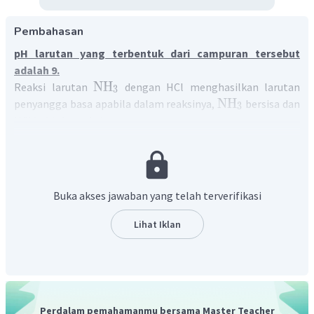
Pembahasan
pH larutan yang terbentuk dari campuran tersebut
adalah 9.
NH
Reaksi larutan
dengan HCl menghasilkan larutan
3
NH
penyangga basa apabila dalam reaksinya,
bersisa dan
3
HCl habis bereaksi.
mol
NH
=
M
×
V
3
mol
NH
=
200
×
0
,
1
3
mol
NH
=
20
mmol
3
mol
HCl
=
M
×
V
Buka akses jawaban yang telah terverifikasi
mol
HCl
=
100
×
0
,
1
mol
HCl
=
10
mmol
Lihat Iklan
Perdalam pemahamanmu bersama Master Teacher
−
n
basa