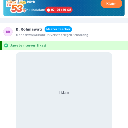
100rb
Klaim
Habis dalam
02
:
08
:
40
:
35
B. Rohmawati
Master Teacher
Mahasiswa/Alumni Universitas Negeri Semarang
Jawaban terverifikasi
Iklan