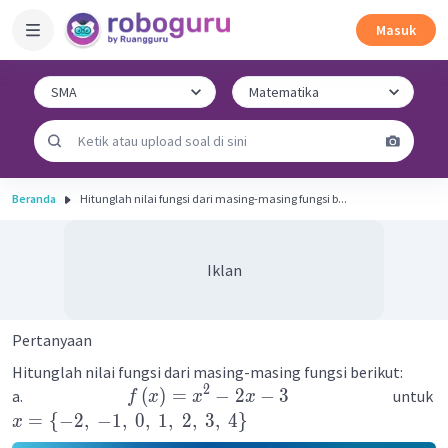
Masuk
Beranda
Hitunglah nilai fungsi dari masing-masing fungsi b...
Iklan
Pertanyaan
Hitunglah nilai fungsi dari masing-masing fungsi berikut:
2
(
)
=
−
2
−
3
a.
untuk
f
x
x
x
=
{
−
2
,
−
1
,
0
,
1
,
2
,
3
,
4
}
x