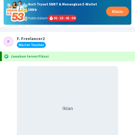
Ikuti Tryout SNBT & Menangkan E-Wallet
100rb
Klaim
Habis dalam
02
:
13
:
41
:
59
F. Freelancer2
Master Teacher
Jawaban terverifikasi
Iklan