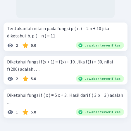
Tentukanlah nilai n pada fungsi p ( n ) = 2 n + 10 jika
diketahui: b. p ( − n ) = 11
2
0.0
Jawaban terverifikasi
Diketahui fungsi f(x + 1) = f(x) + 10. Jika f(1) = 30, nilai
f(200) adalah . . . .
2
5.0
Jawaban terverifikasi
Diketahui fungsi f ( x ) = 5 x + 3 . Hasil dari f ( 3 b − 3 ) adalah
....
1
5.0
Jawaban terverifikasi