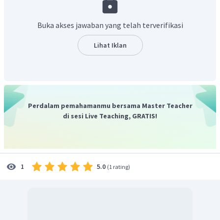
Nilai fungsi untuk
.
Buka akses jawaban yang telah terverifikasi
Lihat Iklan
Nilai fungsi untuk
.
Perdalam pemahamanmu bersama Master Teacher
di sesi Live Teaching, GRATIS!
Nilai fungsi untuk
.
5.0
1
(
1 rating
)
Nilai fungsi untuk
.