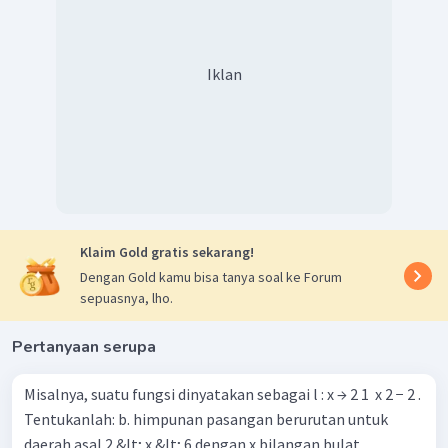
Nilai fungsi untuk
.
Iklan
Nilai fungsi untuk
.
Klaim Gold gratis sekarang!
Jadi, diperoleh nilai fungsi tersebut berturut-turut adalah
Dengan Gold kamu bisa tanya soal ke Forum
.
sepuasnya, lho.
Pertanyaan serupa
Misalnya, suatu fungsi dinyatakan sebagai l : x → 2 1 ​ x 2 − 2 .
Tentukanlah: b. himpunan pasangan berurutan untuk
daerah asal 2 &lt; x &lt; 6 dengan x bilangan bulat.