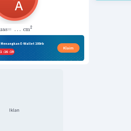
2
uas=
…
cm
& Menangkan E-Wallet 100rb
Klaim
1
:
16
:
19
Iklan