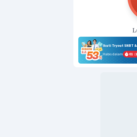
L
Ikuti Tryout SNBT 
Habis dalam
01
:
1