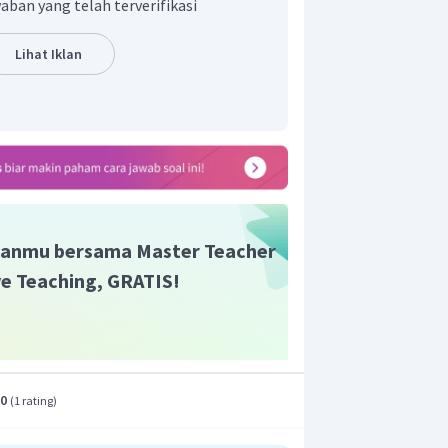
aban yang telah terverifikasi
2
1.386 cm
ngkaran tersebut adalah
Lihat Iklan
anmu bersama Master Teacher
ive Teaching, GRATIS!
.0
(
1 rating
)