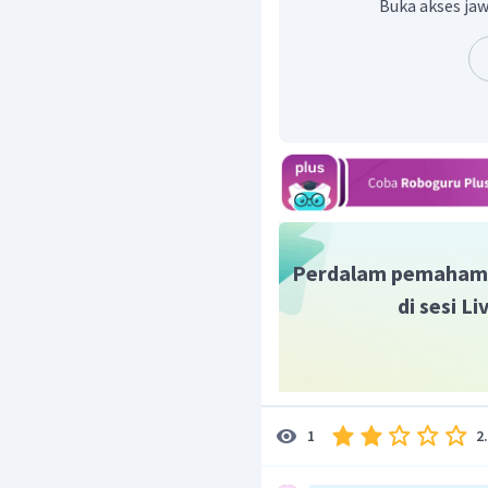
Buka akses jaw
Dengan demikian, luas li
Perdalam pemaham
di sesi L
2
1