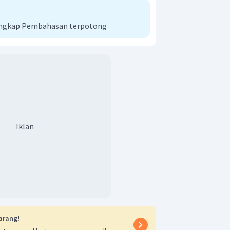
engkap Pembahasan terpotong
Iklan
arang!