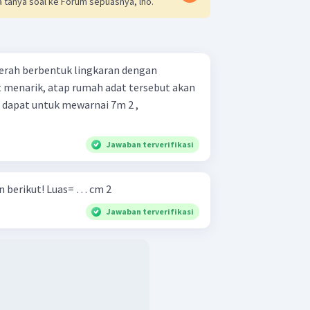
 tanya soal ke Forum sepuasnya, lho.
aerah berbentuk lingkaran dengan
t menarik, atap rumah adat tersebut akan
at dapat untuk mewarnai 7m 2 ,
Jawaban terverifikasi
Hitunglah luas dari lingkaran berikut! Luas= … cm 2
Jawaban terverifikasi