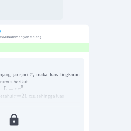
itas Muhammadiyah Malang
njang jari-jari
, maka luas lingkaran
r
rumus berikut.
2
L
=
π
r
=21 cm
iketahui
sehingga luas
r
2
=
π
r
22
2
=
×
2
1
7
22
=
×
21
×
21
7
=
1.386