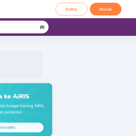
Daftar
Masuk
a ke AiRIS
dan belajar bareng AiRIS,
n pintarmu!
hat AiRIS