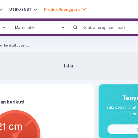
UTBK/SNBT
Produk Ruangguru
Hitunglah luas dari lingkaran berikut! Luas=...
Iklan
Tany
ran berikut!
Yuk, cobain chat 
tema
C