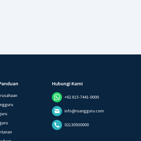
Panduan
Hubungi Kami
erusahaan
+62 815-7441-0000
angguru
info@ruangguru.com
guru
guru
02130930000
ntanan
gaduan