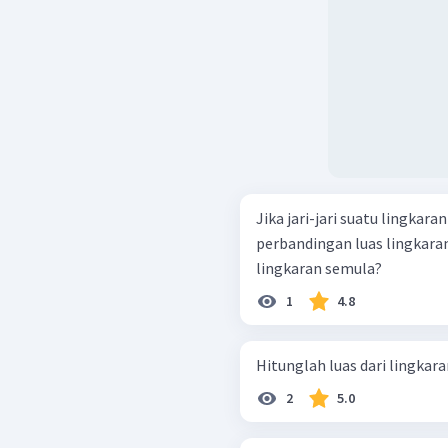
Jika jari-jari suatu lingkar
perbandingan luas lingkara
lingkaran semula?
1
4.8
2
5.0