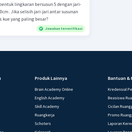
entuk lingkaran bersusun 5 dengan jari-
0cm . Jika selisih jari-jari antar susunan
s kue yang paling besar?
Jawaban terverifikasi
u
Produk Lainnya
Bantuan & 
Brain Academy Online
Kredensial P
English Academy
Beasiswa Ru
Skill Academy
Cicilan Ruang
Ruangkerja
Promo Ruang
Schoters
Laporan Kere
ess
Kalananti
Layanan Pen