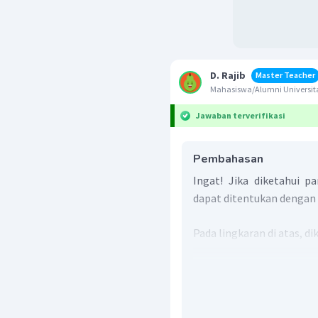
D. Rajib
Master Teacher
Mahasiswa/Alumni Univers
Jawaban terverifikasi
Pembahasan
Ingat! Jika diketahui pa
dapat ditentukan dengan 
Pada lingkaran di atas, d
lingkaran tersebut, yaitu:
L