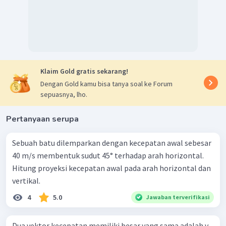
Kemudian,
besar resultan
ketiga vektor dapat dihitung :
Klaim Gold gratis sekarang!
Dengan Gold kamu bisa tanya soal ke Forum
sepuasnya, lho.
Pertanyaan serupa
Sebuah batu dilemparkan dengan kecepatan awal sebesar
Dengan demikian, didapatkan besar resultan gaya
40 m/s membentuk sudut 45° terhadap arah horizontal.
ketiga vektor adalah
.
Hitung proyeksi kecepatan awal pada arah horizontal dan
vertikal.
4
5.0
Jawaban terverifikasi
Dua vektor kecepatan memiliki besar yang sama adalah v .