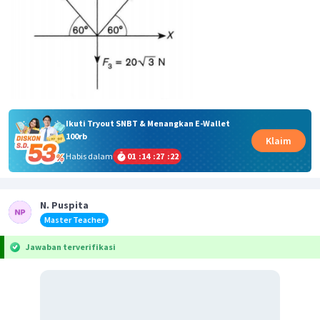
Ikuti Tryout SNBT & Menangkan E-Wallet
100rb
Klaim
Habis dalam
01
:
14
:
27
:
22
N. Puspita
Master Teacher
Jawaban terverifikasi