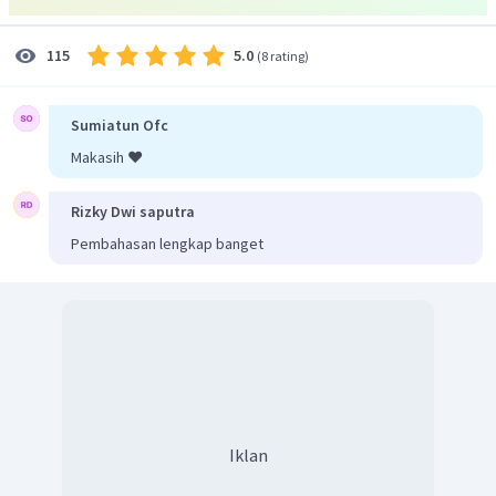
sumbu
Y
, sebagai berikut :
5.0
115
(
8 rating
)
Sumiatun Ofc
Makasih ❤️
Rizky Dwi saputra
Pembahasan lengkap banget
Iklan