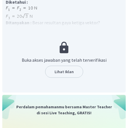
Diketahui :
Ditanyakan :
Besar resultan gaya ketiga vektor?
Jawab :
Metode analitis
disebut juga metode penguraian yaitu cara
menjumlahkan vektor dengan memproyeksikan vektor-
vektor
pada sumbu
X
dan sumbu
Y
diagram cartesian.
Berdasarkan gambar soal,
Buka akses jawaban yang telah terverifikasi
Lihat Iklan
Perdalam pemahamanmu bersama Master Teacher
di sesi Live Teaching, GRATIS!
Proyeksikan
terlebih dahulu vektor pada sumbu
X
dan