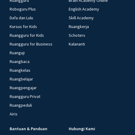
Ruangguru
Brain Academy Online
Roboguru Plus
English Academy
Dafa dan Lulu
Skill Academy
Kursus for Kids
Ruangkerja
Ruangguru for Kids
Schoters
Ruangguru for Business
Kalananti
Ruanguji
Ruangbaca
Ruangkelas
Ruangbelajar
Ruangpengajar
Ruangguru Privat
Ruangpeduli
Airis
Bantuan & Panduan
Hubungi Kami