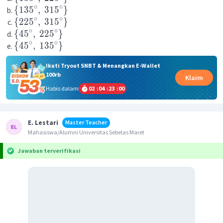
∘
∘
{
13
5
,
31
5
}
∘
∘
{
22
5
,
31
5
}
∘
∘
{
4
5
,
22
5
}
∘
∘
{
4
5
,
13
5
}
Ikuti Tryout SNBT & Menangkan E-Wallet
100rb
Klaim
Habis dalam
02
:
04
:
23
:
00
E. Lestari
Master Teacher
Mahasiswa/Alumni Universitas Sebelas Maret
Jawaban terverifikasi