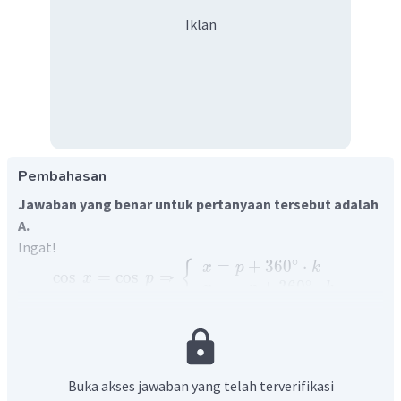
Iklan
Pembahasan
Jawaban yang benar untuk pertanyaan tersebut adalah
A.
Ingat!
∘
=
+
36
0
⋅
{
x
p
k
cos
=
cos
⇒
x
p
∘
=
−
+
36
0
⋅
x
p
k
Perhatikan perhitungan berikut ini!
1
cos
=
−
2
x
2
∘
cos
=
cos
13
5
x
∘
∘
=
13
5
+
36
0
⋅
x
k
Buka akses jawaban yang telah terverifikasi
untuk
=
0
k