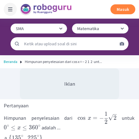
Masuk
Beranda
Himpunan penyelesaian dari cos x = − 2 1 ​ 2 ​ unt...
Iklan
Pertanyaan
1
cos
=
−
2
Himpunan penyelesaian dari
untuk
x
2
∘
∘
0
≤
≤
36
0
adalah ....
x
∘
∘
{
13
5
,
22
5
}