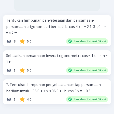
Tentukan himpunan penyelesaian dari persamaan-
persamaan trigonometri berikut! b. cos 4 x = − 2 1 ​ 3 ​ , 0 ∘ ≤
x ≤ 2 π
3
0.0
Jawaban terverifikasi
Selesaikan persamaan invers trigonometri: cos − 1 t = sin −
1 t
1
0.0
Jawaban terverifikasi
7. Tentukan himpunan penyelesaian setiap persamaan
berikutuntuk − 36 0 ∘ ≤ x ≤ 36 0 ∘ . b. cos 3 x = − 0.5
1
4.0
Jawaban terverifikasi