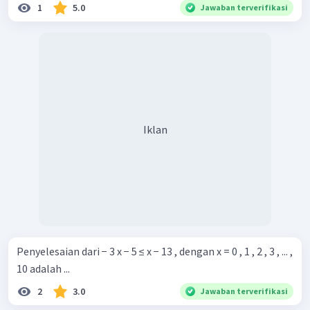
1
5.0
Jawaban terverifikasi
Iklan
Penyelesaian dari − 3 x − 5 ≤ x − 13 , dengan x = 0 , 1 , 2 , 3 , ... ,
10 adalah ...
2
3.0
Jawaban terverifikasi