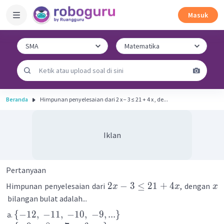
Masuk
Beranda
Himpunan penyelesaian dari 2 x − 3 ≤ 21 + 4 x , de...
Iklan
Pertanyaan
2
−
3
≤
21
+
4
Himpunan penyelesaian dari
, dengan
x
x
x
bilangan bulat adalah...
{
−
12
,
−
11
,
−
10
,
−
9
,
...
}