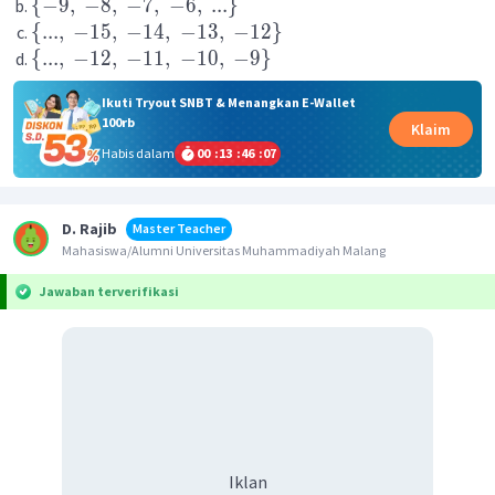
{
−
9
,
−
8
,
−
7
,
−
6
,
...
}
{
...
,
−
15
,
−
14
,
−
13
,
−
12
}
{
...
,
−
12
,
−
11
,
−
10
,
−
9
}
Ikuti Tryout SNBT & Menangkan E-Wallet
100rb
Klaim
Habis dalam
00
:
13
:
46
:
07
D. Rajib
Master Teacher
Mahasiswa/Alumni Universitas Muhammadiyah Malang
Jawaban terverifikasi
Iklan