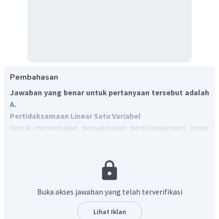
Pembahasan
Jawaban yang benar untuk pertanyaan tersebut adalah
A.
Pertidaksamaan Linear Satu Variabel
Untuk menentukan penyelesaian pertidaksamaan linear
satu variabel, maka:
Jumlahkan kedua ruas pertidaksamaan dengan
bilangan yang sama.
Kurangkan kedua ruas pertidaksamaan dengan
Buka akses jawaban yang telah terverifikasi
bilangan yang sama.
Bagi kedua ruas pertidaksamaan dengan bilangan
Lihat Iklan