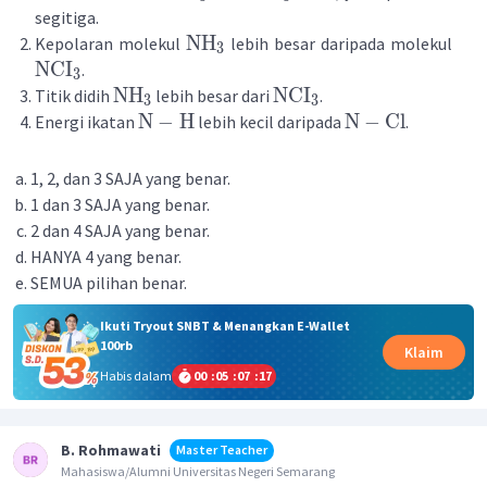
segitiga.
NH
Kepolaran molekul
lebih besar daripada molekul
3
NCI
.
3
NH
NCI
Titik didih
lebih besar dari
.
3
3
N
−
H
N
−
Cl
Energi ikatan
lebih kecil daripada
.
1, 2, dan 3 SAJA yang benar.
1 dan 3 SAJA yang benar.
2 dan 4 SAJA yang benar.
HANYA 4 yang benar.
SEMUA pilihan benar.
Ikuti Tryout SNBT & Menangkan E-Wallet
100rb
Klaim
Habis dalam
00
:
05
:
07
:
17
B. Rohmawati
Master Teacher
Mahasiswa/Alumni Universitas Negeri Semarang