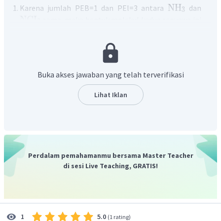
NH
Karena jumlah PEB=1 dan PEl=3 antara
dan
3
NCI
sama, maka bentuk molekul kedua senyawa ini
3
sama, yaitu piramida segitiga. (Benar)
NH
NCI
Kepolaran molekul
lebih besar daripada
3
3
NH
karena selisih momen dipol pada molekul
lebih
3
NCI
besar daripada molekul
. (Benar)
3
Buka akses jawaban yang telah terverifikasi
NH
NCI
Titik didih
lebih tinggi daripada
karena
3
3
NH
pada molekul
terdapat ikatan hidrogen. (Benar)
3
Lihat Iklan
N
−
H
Pernyataan 4 salah karena energi ikatan
lebih
besar akibat adanya ikatan hidrogen.
Jadi, jawaban yang benar adalah A.
Perdalam pemahamanmu bersama Master Teacher
di sesi Live Teaching, GRATIS!
5.0
1
(
1 rating
)