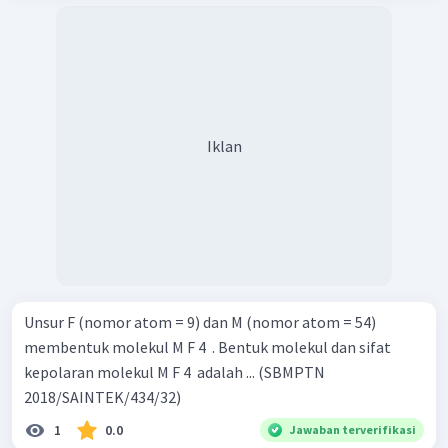
Iklan
Unsur F (nomor atom = 9) dan M (nomor atom = 54)
membentuk molekul M F 4 ​ . Bentuk molekul dan sifat
kepolaran molekul M F 4 ​ adalah ... (SBMPTN
2018/SAINTEK/434/32)
1
0.0
Jawaban terverifikasi