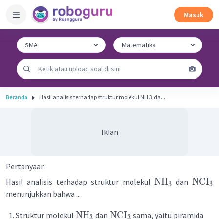
Masuk
Beranda
Hasil analisis terhadap struktur molekul NH 3 ​ da...
Iklan
Pertanyaan
NH
NCI
Hasil analisis terhadap struktur molekul
dan
3
3
menunjukkan bahwa ...
NH
NCI
Struktur molekul
dan
sama, yaitu piramida
3
3