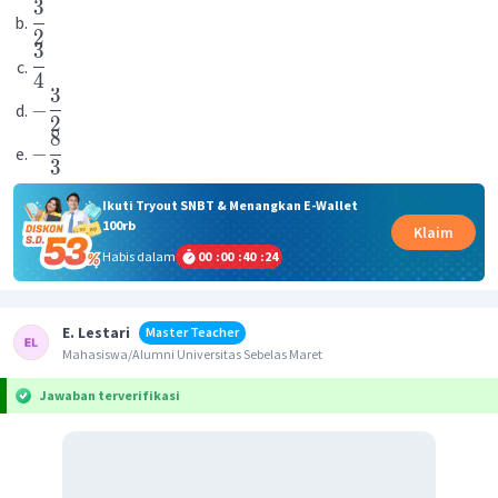
3
2
3
4
3
−
2
8
−
3
Ikuti Tryout SNBT & Menangkan E-Wallet
100rb
Klaim
Habis dalam
00
:
00
:
40
:
24
E. Lestari
Master Teacher
Mahasiswa/Alumni Universitas Sebelas Maret
Jawaban terverifikasi