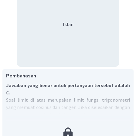
Iklan
Pembahasan
Jawaban yang benar untuk pertanyaan tersebut adalah
C.
Soal limit di atas merupakan limit fungsi trigonometri
yang memuat cosinus dan tangen. Jika diselesaikan dengan
menggunakan metode substitusi, maka:
2
(
0
)
⋅
t
a
n
3
(
0
)
2
⋅
t
a
n
3
x
x
lim
=
→
0
x
1
−
c
o
s
4
1
−
c
o
s
4
(
0
)
x
0
⋅
t
a
n
0
=
1
−
c
o
s
0
0