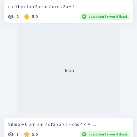
x → 0 lim ​ tan 2 x sin 2 x cos 2 x − 1 ​ = ...
2
5.0
Jawaban terverifikasi
Iklan
Nilai x → 0 lim ​ sin 2 x tan 3 x 1 − cos 4 x ​ = …
1
5.0
Jawaban terverifikasi