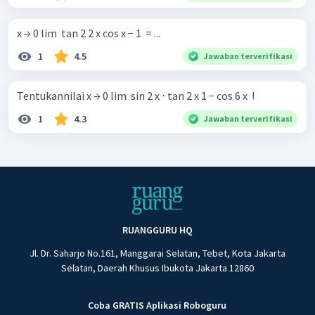
x → 0 lim ​ tan 2 2 x cos x − 1 ​ = ...
1
4.5
Jawaban terverifikasi
Tentukannilai x → 0 lim ​ sin 2 x ⋅ tan 2 x 1 − cos 6 x ​ !
1
4.3
Jawaban terverifikasi
RUANGGURU HQ
Jl. Dr. Saharjo No.161, Manggarai Selatan, Tebet, Kota Jakarta
Selatan, Daerah Khusus Ibukota Jakarta 12860
Coba GRATIS Aplikasi Roboguru