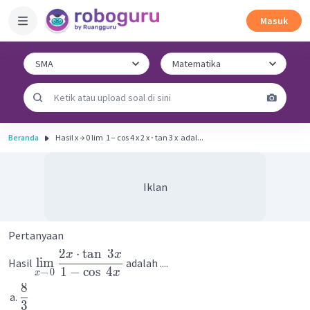
Masuk
Beranda
Hasil x → 0 lim ​ 1 − cos 4 x 2 x ⋅ tan 3 x ​ adal...
Iklan
Pertanyaan
2
⋅
tan
3
x
x
lim
Hasil
adalah ....
1
−
cos
4
x
→
0
x
8
3