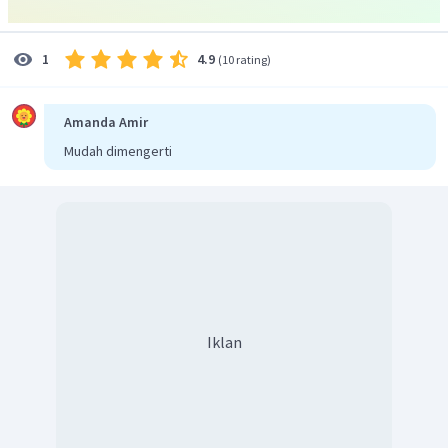
tinggal 1 mol adalah 40 hari.
Dengan demikian, jawaban yang tepat adalah D.
4.9
1
(
10 rating
)
Amanda Amir
Mudah dimengerti
Iklan