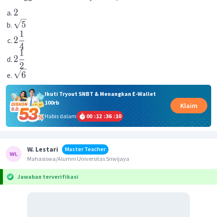
2
5
1
2
4
1
2
2
6
Ikuti Tryout SNBT & Menangkan E-Wallet
100rb
Klaim
Habis dalam
00
:
12
:
36
:
10
W. Lestari
Master Teacher
Mahasiswa/Alumni Universitas Sriwijaya
Jawaban terverifikasi