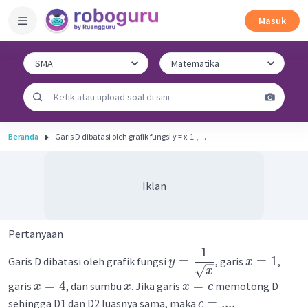
Masuk
Beranda
Garis D dibatasi oleh grafik fungsi y = x ​ 1 ​ , ...
Iklan
Pertanyaan
1
=
=
1
Garis D dibatasi oleh grafik fungsi
, garis
,
y
x
x
=
4
=
garis
, dan sumbu
. Jika garis
memotong D
x
x
x
c
=
....
sehingga D1 dan D2 luasnya sama, maka
c