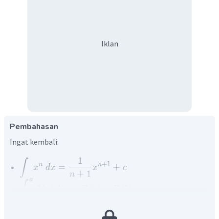
Iklan
Pembahasan
Ingat kembali:
1
∫
+
1
n
n
=
+
x
d
x
x
c
+
1
n
a
∫
(
)
d
=
(
)
−
(
)
f
x
x
F
a
F
b
b
1