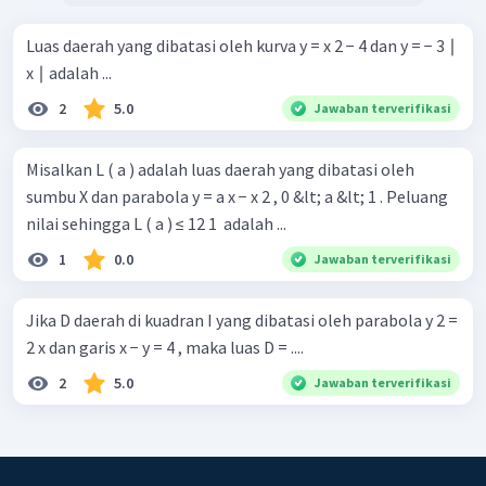
Luas daerah yang dibatasi oleh kurva y = x 2 − 4 dan y = − 3 ∣
x ∣ adalah ...
2
5.0
Jawaban terverifikasi
Misalkan L ( a ) adalah luas daerah yang dibatasi oleh
sumbu X dan parabola y = a x − x 2 , 0 &lt; a &lt; 1 . Peluang
nilai sehingga L ( a ) ≤ 12 1 ​ adalah ...
1
0.0
Jawaban terverifikasi
Jika D daerah di kuadran I yang dibatasi oleh parabola y 2 =
2 x dan garis x − y = 4 , maka luas D = ....
2
5.0
Jawaban terverifikasi