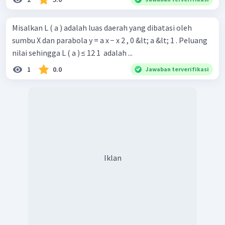
Jadi, jawaban yang benar adalah C.
Misalkan L ( a ) adalah luas daerah yang dibatasi oleh
sumbu X dan parabola y = a x − x 2 , 0 &lt; a &lt; 1 . Peluang
nilai sehingga L ( a ) ≤ 12 1 ​ adalah ...
1
0.0
Jawaban terverifikasi
Iklan