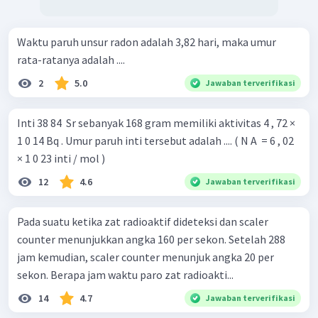
Waktu paruh unsur radon adalah 3,82 hari, maka umur
rata-ratanya adalah ....
2
5.0
Jawaban terverifikasi
Inti 38 84 ​ Sr sebanyak 168 gram memiliki aktivitas 4 , 72 ×
1 0 14 Bq . Umur paruh inti tersebut adalah .... ( N A ​ = 6 , 02
× 1 0 23 inti / mol )
12
4.6
Jawaban terverifikasi
Pada suatu ketika zat radioaktif dideteksi dan scaler
counter menunjukkan angka 160 per sekon. Setelah 288
jam kemudian, scaler counter menunjuk angka 20 per
sekon. Berapa jam waktu paro zat radioakti...
14
4.7
Jawaban terverifikasi