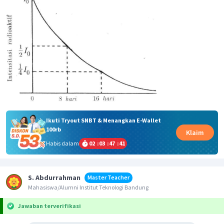
Ikuti Tryout SNBT & Menangkan E-Wallet
100rb
Klaim
Habis dalam
02
:
03
:
47
:
41
S. Abdurrahman
Master Teacher
Mahasiswa/Alumni Institut Teknologi Bandung
Jawaban terverifikasi