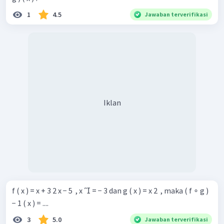
1
4.5
Jawaban terverifikasi
Iklan
f ( x ) = x + 3 2 x − 5 ​ , x  = − 3 dan g ( x ) = x 2 ​ , maka ( f ∘ g )
− 1 ( x ) = ....
3
5.0
Jawaban terverifikasi