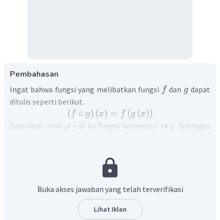
Pembahasan
Ingat bahwa fungsi yang melibatkan fungsi
dan
dapat
f
g
ditulis seperti berikut.
(
∘
)
(
)
=
(
(
)
)
f
g
x
f
g
x
Substitusi nilai
ke fungsi komposisi
. Sehingga
diperoleh:
Karena nilai
, maka dapat dinyatakan
Buka akses jawaban yang telah terverifikasi
bahwa:
∘
:
{
(
−
3
,
2
)
}
.
f
g
Lihat Iklan
∘
:
{
(
−
3
,
2
)
}
Jadi, diperoleh
.
f
g