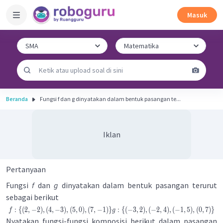
Masuk
Beranda
Fungsi f dan g dinyatakan dalam bentuk pasangan te...
Iklan
Pertanyaan
Fungsi
f
dan
g
dinyatakan dalam bentuk pasangan terurut
sebagai berikut
:
{(
2
,
−
2
)
,
(
4
,
−
3
)
,
(
5
,
0
)
,
(
7
,
−
1
)}
:
{(
−
3
,
2
)
,
(
−
2
,
4
)
,
(
−
1
,
5
)
,
(
0
,
7
)}
f
g
Nyatakan fungsi-fungsi komposisi berikut dalam pasangan