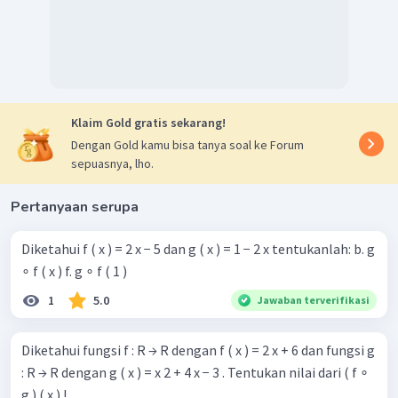
Klaim Gold gratis sekarang!
Dengan Gold kamu bisa tanya soal ke Forum
sepuasnya, lho.
Pertanyaan serupa
Diketahui f ( x ) = 2 x − 5 dan g ( x ) = 1 − 2 x tentukanlah: b. g
∘ f ( x ) f. g ∘ f ( 1 )
1
5.0
Jawaban terverifikasi
Diketahui fungsi f : R → R dengan f ( x ) = 2 x + 6 dan fungsi g
: R → R dengan g ( x ) = x 2 + 4 x − 3 . Tentukan nilai dari ( f ∘
g ) ( x ) !