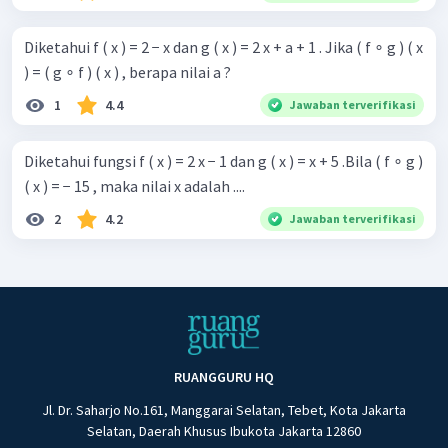
Diketahui f ( x ) = 2 − x dan g ( x ) = 2 x + a + 1 . Jika ( f ∘ g ) ( x
) = ( g ∘ f ) ( x ) , berapa nilai a ?
1
4.4
Jawaban terverifikasi
Diketahui fungsi f ( x ) = 2 x − 1 dan g ( x ) = x + 5 .Bila ( f ∘ g )
( x ) = − 15 , maka nilai x adalah ....
2
4.2
Jawaban terverifikasi
RUANGGURU HQ
Jl. Dr. Saharjo No.161, Manggarai Selatan, Tebet, Kota Jakarta
Selatan, Daerah Khusus Ibukota Jakarta 12860