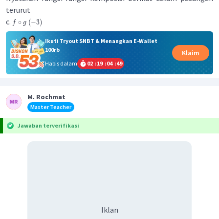
terurut
c.
∘
(
−
3
)
f
g
Ikuti Tryout SNBT & Menangkan E-Wallet
100rb
Klaim
Habis dalam
02
:
19
:
04
:
48
M. Rochmat
Master Teacher
Jawaban terverifikasi
Iklan