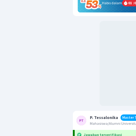
Habis dalam
01
:
0
P. Tessalonika
Master 
Mahasiswa/Alumni Universit
Jawaban terverifikasi