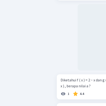
Diketahui f ( x ) = 2 − x dan g ( x
x ) , berapa nilai a ?
1
4.4