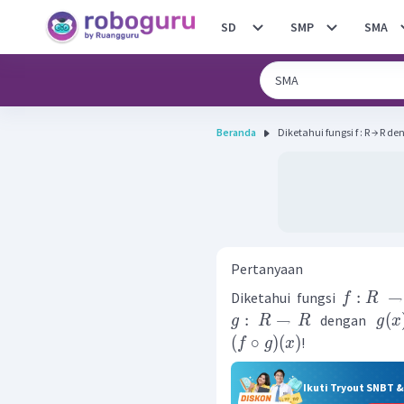
SD
SMP
SMA
Beranda
Diketahui fungsi f : R → R denga
Pertanyaan
:
Diketahui fungsi
f
R
:
→
(
dengan
g
R
R
g
x
(
∘
)
(
)
!
f
g
x
Ikuti Tryout SNBT 