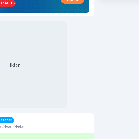
1
:
43
:
15
Iklan
Teacher
as Negeri Medan