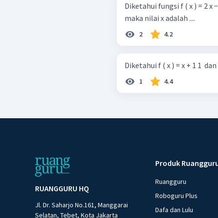
Diketahui fungsi f ( x ) = 2 x − 1
maka nilai x adalah ....
2
4.2
Diketahui f ( x ) = x + 1 1 ​ dan g 
1
4.4
Produk Ruanggur
Ruangguru
RUANGGURU HQ
Roboguru Plus
Jl. Dr. Saharjo No.161, Manggarai
Dafa dan Lulu
Selatan, Tebet, Kota Jakarta