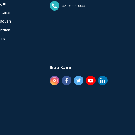
guru
02130930000
ntanan
gaduan
entuan
vasi
Ikuti Kami