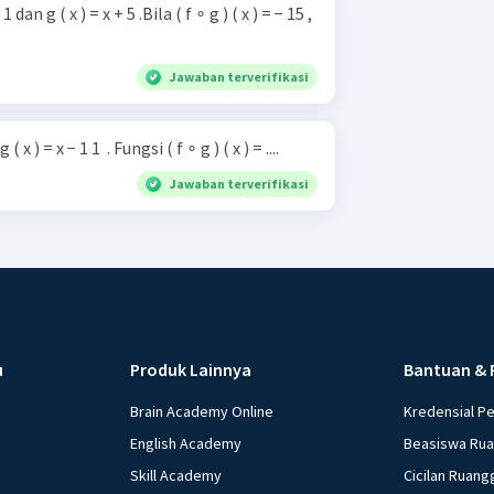
 dan g ( x ) = x + 5 .Bila ( f ∘ g ) ( x ) = − 15 ,
Jawaban terverifikasi
( x ) = x − 1 1 ​ . Fungsi ( f ∘ g ) ( x ) = ....
Jawaban terverifikasi
u
Produk Lainnya
Bantuan & 
Brain Academy Online
Kredensial P
English Academy
Beasiswa Ru
Skill Academy
Cicilan Ruang