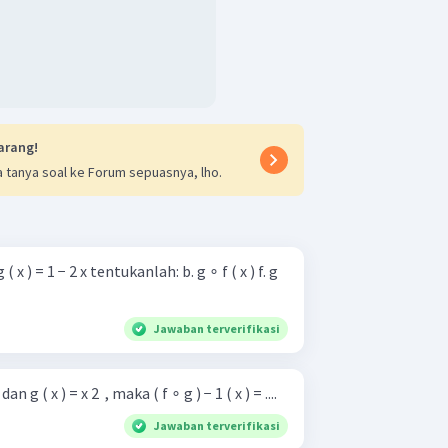
arang!
 tanya soal ke Forum sepuasnya, lho.
1 − 2 x tentukanlah: b. g ∘ f ( x ) f. g
Jawaban terverifikasi
 dan g ( x ) = x 2 ​ , maka ( f ∘ g ) − 1 ( x ) = ....
Jawaban terverifikasi