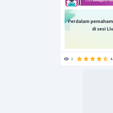
Perdalam pemaham
di sesi L
4
1