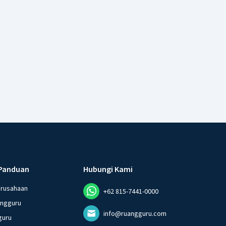
Panduan
Hubungi Kami
erusahaan
+62 815-7441-0000
angguru
info@ruangguru.com
guru