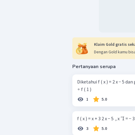
Klaim Gold gratis sek
Dengan Gold kamu bisa
Pertanyaan serupa
Diketahui f ( x ) = 2 x − 5 dan g ( x ) = 
∘ f ( 1 )
1
5.0
f ( x ) = x + 3 2 x − 5 ​ , x  = − 3
3
5.0