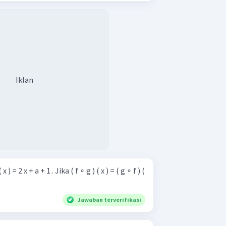
Iklan
 ) = 2 x + a + 1 . Jika ( f ∘ g ) ( x ) = ( g ∘ f ) (
Jawaban terverifikasi