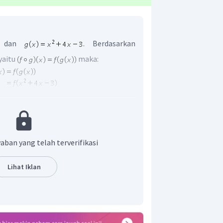
dan
. Berdasarkan
 yaitu
maka:
ri
adalah
.
aban yang telah terverifikasi
Lihat Iklan