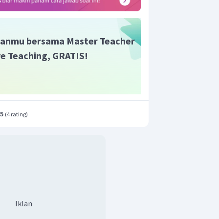
anmu bersama Master Teacher
ive Teaching, GRATIS!
.5
(
4 rating
)
Iklan