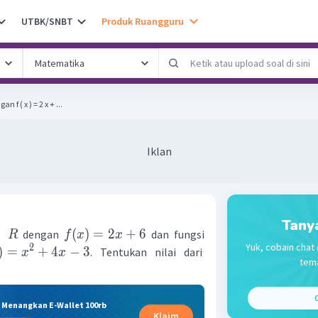
UTBK/SNBT
Produk Ruangguru
n f ( x ) = 2 x + ...
Iklan
Tany
→
(
)
=
2
+
6
dengan
dan fungsi
R
f
x
x
Yuk, cobain chat 
2
)
=
+
4
−
3
. Tentukan nilai dari
x
x
tema
C
& Menangkan E-Wallet 100rb
Klaim