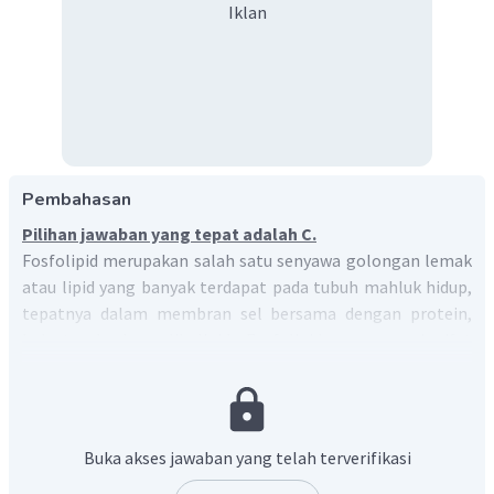
Iklan
Pembahasan
Pilihan jawaban yang tepat adalah C.
Fosfolipid merupakan salah satu senyawa golongan lemak
atau lipid yang banyak terdapat pada tubuh mahluk hidup,
tepatnya dalam membran sel bersama dengan protein,
kolesterol, dan glikolipid. Fosfolipid mempunyai sifat
amfifilik atau amfoter, artinya senyawa tersebut memiliki
dua ujung senyawa dengan sifat yang berbeda, yaitu ujung
yang bersifat polar atau hidrofilik dan ujung bersifat
nonpolar atau hidrofobik.
Buka akses jawaban yang telah terverifikasi
Senyawa-senyawa yang memiliki sifat