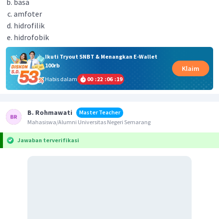
basa
amfoter
hidrofilik
hidrofobik
Ikuti Tryout SNBT & Menangkan E-Wallet
100rb
Klaim
Habis dalam
00
:
22
:
06
:
18
B. Rohmawati
Master Teacher
Mahasiswa/Alumni Universitas Negeri Semarang
Jawaban terverifikasi