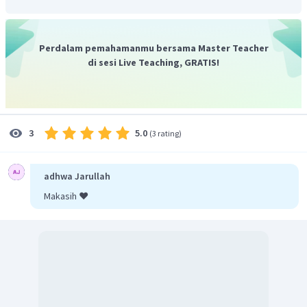
Perdalam pemahamanmu bersama Master Teacher
di sesi Live Teaching, GRATIS!
Dengan demikian, perbandingan
dengan
adalah
5.0
3
(
3 rating
)
4 : 5.
Jadi, jawaban yang tepat adalah C.
adhwa Jarullah
Makasih ❤️