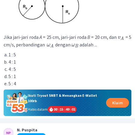
Jika jari-jari roda
A
= 25 cm, jari-jari roda
B
= 20 cm, dan
= 5
v
A
cm/s, perbandingan
dengan
adalah ...
ω
ω
A
B
1 : 5
4 : 1
4 : 5
5 : 1
5 : 4
Ikuti Tryout SNBT & Menangkan E-Wallet
100rb
Klaim
Habis dalam
00
:
15
:
49
:
01
N. Puspita