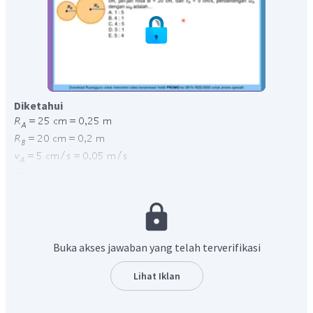
Diketahui
Ditanyakan
Perbandingan
dengan
Jawab
Kecepatan sudut
adalah sudut yang ditempuh selama satu
putaran.
Buka akses jawaban yang telah terverifikasi
Kedua roda saling bersinggungan, sehingga berlaku
persamaan:
Lihat Iklan
maka perbandingan
dengan
adalah: