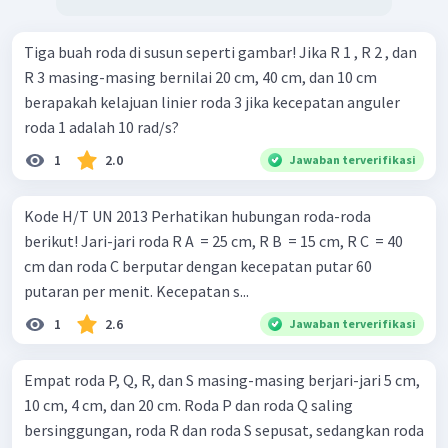
Tiga buah roda di susun seperti gambar! Jika R 1 , R 2 , dan
R 3 masing-masing bernilai 20 cm, 40 cm, dan 10 cm
berapakah kelajuan linier roda 3 jika kecepatan anguler
roda 1 adalah 10 rad/s?
1
2.0
Jawaban terverifikasi
Kode H/T UN 2013 Perhatikan hubungan roda-roda
berikut! Jari-jari roda R A ​ = 25 cm, R B ​ = 15 cm, R C ​ = 40
cm dan roda C berputar dengan kecepatan putar 60
putaran per menit. Kecepatan s...
1
2.6
Jawaban terverifikasi
Empat roda P, Q, R, dan S masing-masing berjari-jari 5 cm,
10 cm, 4 cm, dan 20 cm. Roda P dan roda Q saling
bersinggungan, roda R dan roda S sepusat, sedangkan roda