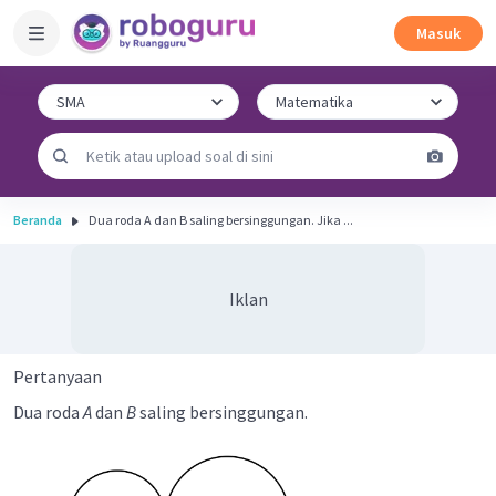
Masuk
Beranda
Dua roda A dan B saling bersinggungan. Jika ...
Iklan
Pertanyaan
Dua roda
A
dan
B
saling bersinggungan.