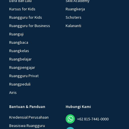
Dafa dan Lulu
Skill Academy
Kursus for Kids
Ruangkerja
Ruangguru for Kids
Schoters
Ruangguru for Business
Kalananti
Ruanguji
Ruangbaca
Ruangkelas
Ruangbelajar
Ruangpengajar
Ruangguru Privat
Ruangpeduli
Airis
Bantuan & Panduan
Hubungi Kami
Kredensial Perusahaan
+62 815-7441-0000
Beasiswa Ruangguru