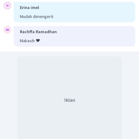
Erina imel
Mudah dimengerti
Rachffa Ramadhan
Makasih ❤️
Roda R dan roda S sepusat sehingga
kecepatan sudut kedua
roda sama
, maka kecepatan sudut roda R sama dengan kecepatan
sudut roda S. Jadi, kelajuan linear roda S adalah :
Iklan
Dengan demikian, kelajuan linear roda S adalah 10 m/s.