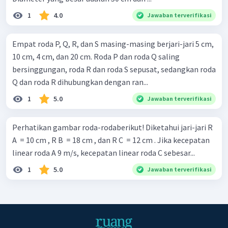
1
4.0
Jawaban terverifikasi
Empat roda P, Q, R, dan S masing-masing berjari-jari 5 cm,
10 cm, 4 cm, dan 20 cm. Roda P dan roda Q saling
bersinggungan, roda R dan roda S sepusat, sedangkan roda
Q dan roda R dihubungkan dengan ran...
1
5.0
Jawaban terverifikasi
Perhatikan gambar roda-rodaberikut! Diketahui jari-jari R
A ​ = 10 cm , R B ​ = 18 cm , dan R C ​ = 12 cm . Jika kecepatan
linear roda A 9 m/s, kecepatan linear roda C sebesar...
1
5.0
Jawaban terverifikasi