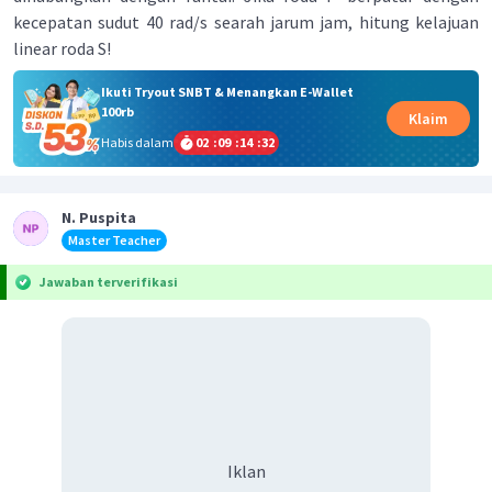
kecepatan sudut 40 rad/s searah jarum jam, hitung kelajuan
linear roda S!
Ikuti Tryout SNBT & Menangkan E-Wallet
100rb
Klaim
Habis dalam
02
:
09
:
14
:
32
N. Puspita
Master Teacher
Jawaban terverifikasi
Iklan