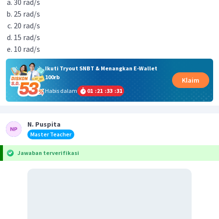
30 rad/s
25 rad/s
20 rad/s
15 rad/s
10 rad/s
Ikuti Tryout SNBT & Menangkan E-Wallet
100rb
Klaim
Habis dalam
01
:
21
:
33
:
30
N. Puspita
Master Teacher
Jawaban terverifikasi