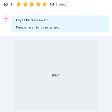
4.4
3
(
9 rating
)
Jadi, jawaban yang tepat adalah E.
Ellya Eka rahmawati
Pembahasan lengkap banget
Iklan