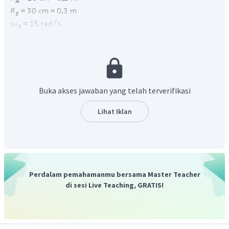
Ditanyakan
Kecepatan sudut roda
B
Jawab
Kecepatan sudut
adalah sudut yang ditempuh selama satu
putaran.
Buka akses jawaban yang telah terverifikasi
Kedua roda saling bersinggungan, sehingga berlaku
persamaan:
Lihat Iklan
maka kecepatan sudut roda
B
adalah:
Perdalam pemahamanmu bersama Master Teacher
di sesi Live Teaching, GRATIS!
Dengan demikian, kecepatan sudut roda
B
adalah 10
rad/s.