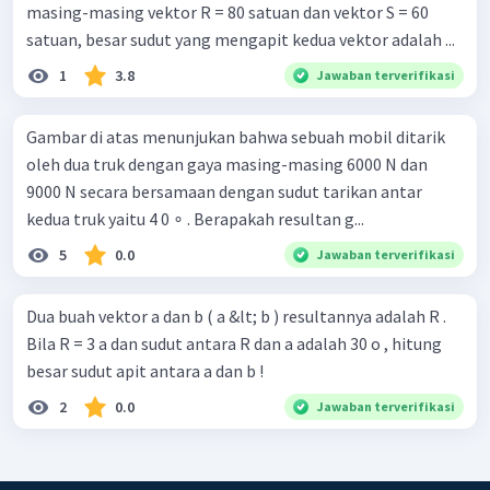
masing-masing vektor R = 80 satuan dan vektor S = 60
satuan, besar sudut yang mengapit kedua vektor adalah ...
1
3.8
Jawaban terverifikasi
Gambar di atas menunjukan bahwa sebuah mobil ditarik
oleh dua truk dengan gaya masing-masing 6000 N dan
9000 N secara bersamaan dengan sudut tarikan antar
kedua truk yaitu 4 0 ∘ . Berapakah resultan g...
5
0.0
Jawaban terverifikasi
Dua buah vektor a dan b ( a &lt; b ) resultannya adalah R .
Bila R = 3 a dan sudut antara R dan a adalah 30 o , hitung
besar sudut apit antara a dan b !
2
0.0
Jawaban terverifikasi