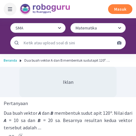
Masuk
Beranda
Dua buah vektor A dan B membentuk sudutapit 120º. ...
Iklan
Pertanyaan
Dua buah vektor
A
dan
B
membentuk sudut apit 120º. Nilai dari
A
= 10 sa dan
B
= 20 sa. Besarnya resultan kedua vektor
tersebut adalah ....