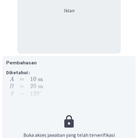
Iklan
Pembahasan
Diketahui :
=
10
sa
A
=
20
sa
B
∘
=
12
0
θ
Ditanyakan :
=
...
?
R
Penyelesaian :
Persamaan Resultan Vektor R:
2
2
=
+
+
2
cos
R
A
B
A
B
θ
Buka akses jawaban yang telah terverifikasi