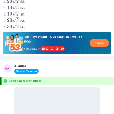
20
2
sa
10
3
sa
10
2
sa
20
3
sa
30
2
sa
Ikuti Tryout SNBT & Menangkan E-Wallet
100rb
Klaim
Habis dalam
02
:
07
:
05
:
29
A. Aulia
Master Teacher
Jawaban terverifikasi