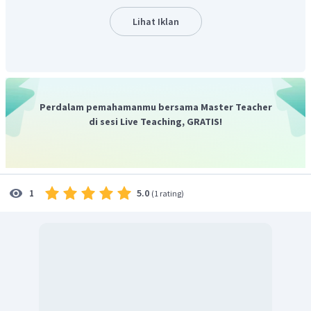
2
2
∘
=
(
10
)
+
(
20
)
+
2
⋅
10
⋅
20
cos
12
0
Lihat Iklan
1
=
100
+
400
+
2
⋅
10
⋅
20
⋅
−
(
)
2
=
100
+
400
−
200
=
300
=
100
×
3
=
10
3
sa
R
jadi, pilihan jawaban yang tepat adalah B.
Perdalam pemahamanmu bersama Master Teacher
di sesi Live Teaching, GRATIS!
5.0
1
(
1 rating
)