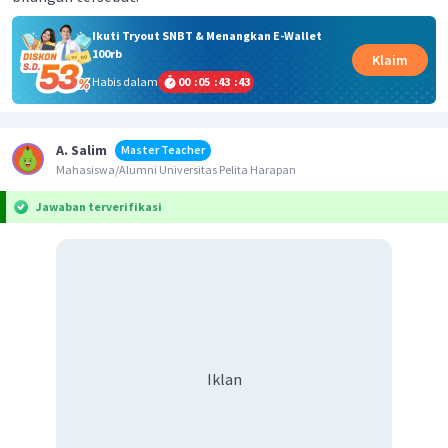
Ikuti Tryout SNBT & Menangkan E-Wallet
100rb
Klaim
Habis dalam
00
:
05
:
43
:
43
A. Salim
Master Teacher
Mahasiswa/Alumni Universitas Pelita Harapan
Jawaban terverifikasi
Iklan