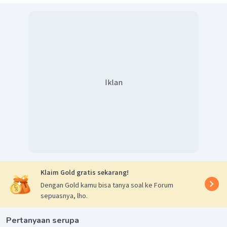
sebesar 50
.
o
Dengan demikian, jawaban yang tepat adalah E.
Iklan
Klaim Gold gratis sekarang!
Dengan Gold kamu bisa tanya soal ke Forum
sepuasnya, lho.
Pertanyaan serupa