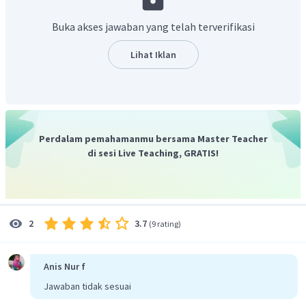
Saat seberkas cahaya jatuh pada cermin datar, maka sinar
akan mengalami pemantulan dengan besar sudut sinar
Buka akses jawaban yang telah terverifikasi
pantul sama dengan sudut sinar datang. Proses yang terjadi
dapat digambarkan sebagai berikut:
Lihat Iklan
Perdalam pemahamanmu bersama Master Teacher
di sesi Live Teaching, GRATIS!
Pada gambar di atas terlihat bahwa pembelokan sinar yang
3.7
2
(
9 rating
)
terjadi dapat dihitung sebagai berikut:
∘
=
18
0
−
2
⋅
−
2
⋅
θ
i
r
∘
∘
∘
=
18
0
−
2
⋅
3
0
−
2
⋅
3
5
Anis Nur f
∘
=
5
0
Jawaban tidak sesuai
Jadi, cahaya akan mengalami pembelokan dari arah semula