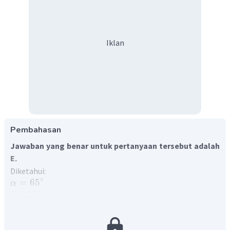
Iklan
Pembahasan
Jawaban yang benar untuk pertanyaan tersebut adalah
E
.
Diketahui:
∘
=
6
5
α
∘
=
3
0
i
Ditanya:
pembelokan
θ
Jawab: