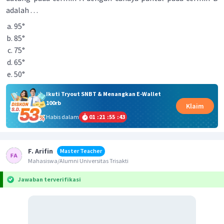
adalah . . .
95°
85°
75°
65°
50°
Ikuti Tryout SNBT & Menangkan E-Wallet
100rb
Klaim
Habis dalam
01
:
21
:
55
:
43
F. Arifin
Master Teacher
Mahasiswa/Alumni Universitas Trisakti
Jawaban terverifikasi