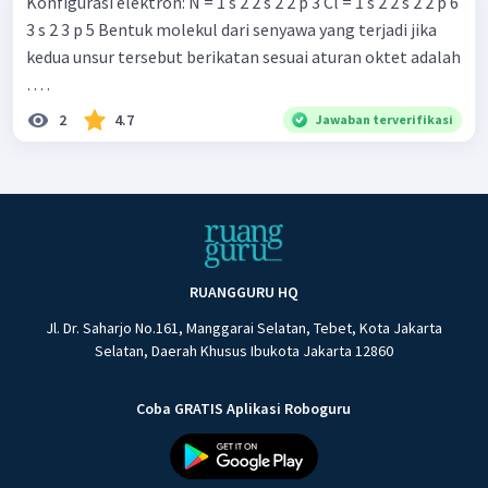
Konfigurasi elektron: N = 1 s 2 2 s 2 2 p 3 Cl = 1 s 2 2 s 2 2 p 6
3 s 2 3 p 5 Bentuk molekul dari senyawa yang terjadi jika
kedua unsur tersebut berikatan sesuai aturan oktet adalah
… .
2
4.7
Jawaban terverifikasi
RUANGGURU HQ
Jl. Dr. Saharjo No.161, Manggarai Selatan, Tebet, Kota Jakarta
Selatan, Daerah Khusus Ibukota Jakarta 12860
Coba GRATIS Aplikasi Roboguru