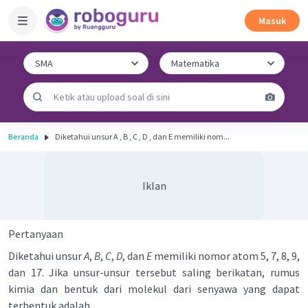
Masuk
Beranda
Diketahui unsur A , B , C , D , dan E memiliki nom...
Iklan
Pertanyaan
Diketahui unsur
A
,
B
,
C
,
D
, dan
E
memiliki nomor atom 5, 7, 8, 9,
dan 17. Jika unsur-unsur tersebut saling berikatan, rumus
kimia dan bentuk dari molekul dari senyawa yang dapat
terbentuk adalah ....