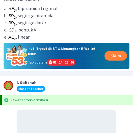
, bipiramida trigonal
, segitiga piramida
, segitiga datar
, bentuk V
, linear
Ikuti Tryout SNBT & Menangkan E-Wallet
100rb
Klaim
Habis dalam
01
:
14
:
25
:
08
I. Solichah
Master Teacher
Jawaban terverifikasi