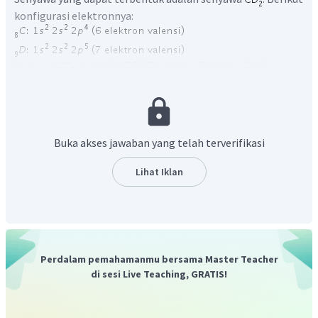
konfigurasi elektronnya:
Senyawa
memiliki PEI (Pasangan Elektron Ikat)
sebanyak 2 dengan PEB (Pasangan Elektron Bebas):
Buka akses jawaban yang telah terverifikasi
Oleh karena itu, domain elektronnya adalah
, di mana
Lihat Iklan
molekulnya berbentuk V.
Jadi, jawaban yang tepat adalah D.
Perdalam pemahamanmu bersama Master Teacher
di sesi Live Teaching, GRATIS!