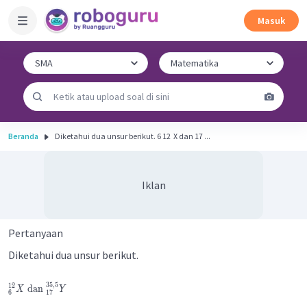
Masuk
Beranda
Diketahui dua unsur berikut. 6 12 ​ X dan 17 ...
Iklan
Pertanyaan
Diketahui dua unsur berikut.
35
,
5
12
dan
X
Y
6
17