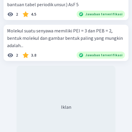
bantuan tabel periodik unsur.) AsF 5 ​
2
4.5
Jawaban terverifikasi
Molekul suatu senyawa memiliki PEI = 3 dan PEB = 2,
bentuk molekul dan gambar bentuk paling yang mungkin
adalah...
2
3.8
Jawaban terverifikasi
Berdasarkan tabel di atas, bentuk molekul dari ikatan
kovalen
dengan tipe
adalah tetrahedron
atau bisa juga disebut tetrahedral.
Jadi jawaban yang benar adalah D.
Iklan