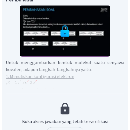
Untuk menggambarkan bentuk molekul suatu senyawa
kovalen, adapun langkah-langkahnya yaitu:
1. Menuliskan konfigurasi elektron
Elektron valensi X adalah 4 (non-logam) = memerlukan 4
elektron lagi agar memenuhi kaidah oktet,
elektron valensi Y adalah 7 (non-logam) = memerlukan 1
elektron lagi untuk memenuhi kaidah oktet.
Buka akses jawaban yang telah terverifikasi
Berarti ikatan kimia yang akan dibentuk oleh kedua unsur