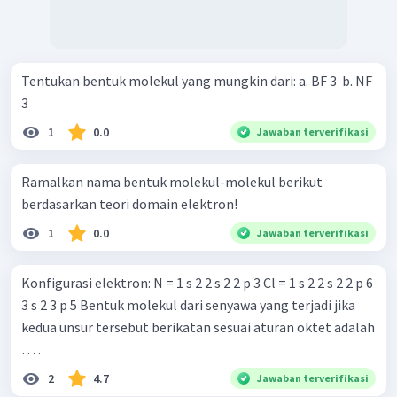
Tentukan bentuk molekul yang mungkin dari: a. BF 3 ​ b. NF
3 ​
1
0.0
Jawaban terverifikasi
Ramalkan nama bentuk molekul-molekul berikut
berdasarkan teori domain elektron!
1
0.0
Jawaban terverifikasi
Konfigurasi elektron: N = 1 s 2 2 s 2 2 p 3 Cl = 1 s 2 2 s 2 2 p 6
3 s 2 3 p 5 Bentuk molekul dari senyawa yang terjadi jika
kedua unsur tersebut berikatan sesuai aturan oktet adalah
… .
2
4.7
Jawaban terverifikasi