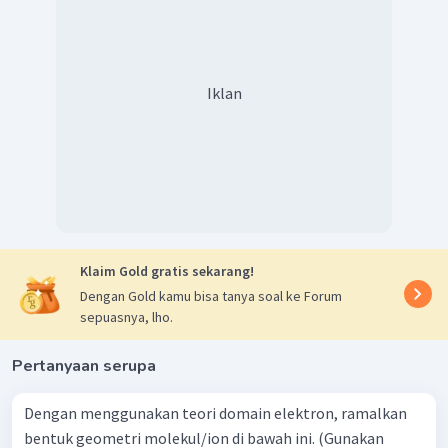
Atom pusat diberi lambang A
Pasangan Elektron Ikatan (PEI) diberi lambang X = 4
pasang
Paangan Elektron Bebas (PEB) diberi lambang E = 0 (tidak
Iklan
ada pasangan elektron bebas)
Sehingga, tipe geometri molekul adalah
4. Menetukan bentuk molekul berdasarkan tabel di bawah
ini:
Klaim Gold gratis sekarang!
Dengan Gold kamu bisa tanya soal ke Forum
sepuasnya, lho.
Pertanyaan serupa
Dengan menggunakan teori domain elektron, ramalkan
bentuk geometri molekul/ion di bawah ini. (Gunakan