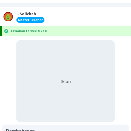
I. Solichah
Master Teacher
Jawaban terverifikasi
Iklan
Pembahasan