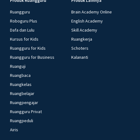
Produk Ruangguru
Produk Lainnya
Ruangguru
Brain Academy Online
Roboguru Plus
English Academy
Dafa dan Lulu
Skill Academy
Kursus for Kids
Ruangkerja
Ruangguru for Kids
Schoters
Ruangguru for Business
Kalananti
Ruanguji
Ruangbaca
Ruangkelas
Ruangbelajar
Ruangpengajar
Ruangguru Privat
Ruangpeduli
Airis