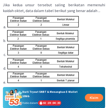
Jika kedua unsur tersebut saling berikatan memenuhi
kaidah oktet, data dalam tabel berikut yang benar adalah ...
Ikuti Tryout SNBT & Menangkan E-Wallet
100rb
Klaim
Habis dalam
02
:
19
:
04
:
33