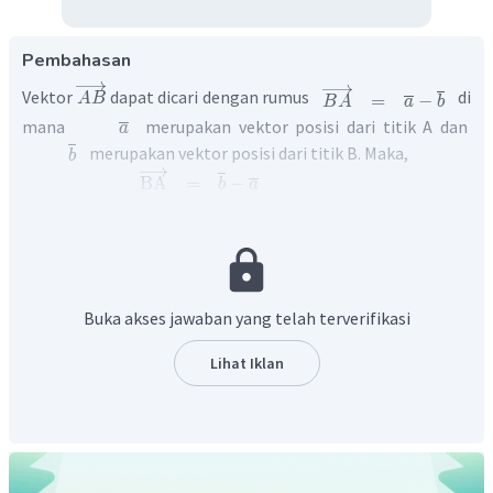
Pembahasan
Vektor
dapat dicari dengan rumus
di
=
−
A
B
B
A
a
b
mana
merupakan vektor posisi dari titik A dan
a
merupakan vektor posisi dari titik B. Maka,
b
BA
=
−
b
a
−
4
−
3
(
)
(
)
=
−
7
−
1
−
1
(
)
=
8
Sehingga,
=
(
−
1
,
8
)
.
B
A
Buka akses jawaban yang telah terverifikasi
Lihat Iklan