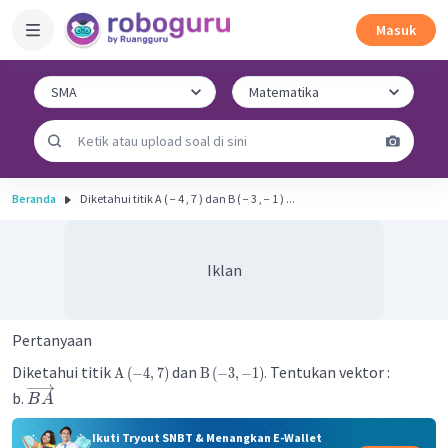
Masuk
Beranda
Diketahui titik A ( − 4 , 7 ) dan B ( − 3 , − 1 ) ...
Iklan
Pertanyaan
Diketahui titik
dan
Tentukan vektor :
.
A
(
−
4
,
7
)
B
(
−
3
,
−
1
)
b.
B
A
Ikuti Tryout SNBT & Menangkan E-Wallet