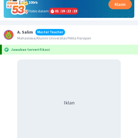
100rb
Klaim
Habis dalam
01
:
19
:
22
:
23
A. Salim
Master Teacher
Mahasiswa/Alumni Universitas Pelita Harapan
Jawaban terverifikasi
Iklan