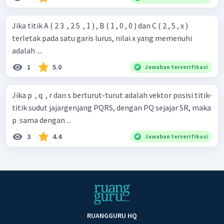
Jika titik A ( 2 3 ​ , 2 5 ​ , 1 ) , B ( 1 , 0 , 0 ) dan C ( 2 , 5 , x )
terletak pada satu garis lurus, nilai x yang memenuhi
adalah ....
1
5.0
Jawaban terverifikasi
Jika p ​ , q ​ , r dan s berturut-turut adalah vektor posisi titik-
titik sudut jajargenjang PQRS, dengan PQ sejajar SR, maka
p ​ sama dengan ...
3
4.4
Jawaban terverifikasi
RUANGGURU HQ