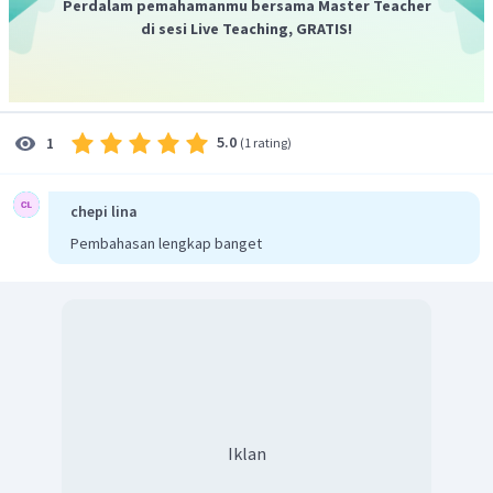
Perdalam pemahamanmu bersama Master Teacher
di sesi Live Teaching, GRATIS!
5.0
1
(
1 rating
)
chepi lina
Pembahasan lengkap banget
Iklan