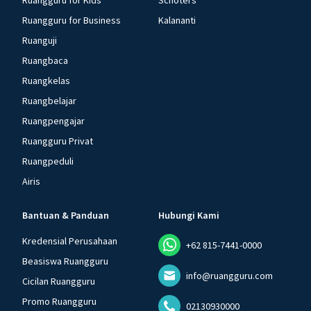
Ruangguru for Kids
Schoters
Ruangguru for Business
Kalananti
Ruanguji
Ruangbaca
Ruangkelas
Ruangbelajar
Ruangpengajar
Ruangguru Privat
Ruangpeduli
Airis
Bantuan & Panduan
Hubungi Kami
Kredensial Perusahaan
+62 815-7441-0000
Beasiswa Ruangguru
info@ruangguru.com
Cicilan Ruangguru
Promo Ruangguru
02130930000