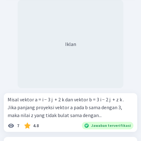
Iklan
Misal vektor a = i − 3 j ​ + 2 k dan vektor b = 3 i − 2 j ​ + z k .
Jika panjang proyeksi vektor a pada b sama dengan 3,
maka nilai z yang tidak bulat sama dengan...
7
4.8
Jawaban terverifikasi