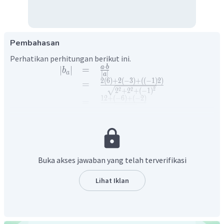
Pembahasan
Perhatikan perhitungan berikut ini.
⋅
a
b
∣
∣
=
b
a
∣
∣
a
2
(
6
)
+
2
(
−
3
)
+
(
(
−
1
)
2
)
=
2
2
2
2
+
2
+
(
−
1
)
12
+
(
−
6
)
+
(
−
2
)
=
4
+
4
+
1
12
−
6
−
2
=
9
4
=
3
Dengan demikian, panjang proyeksi vektor dari
ke
b
adalah
.
Buka akses jawaban yang telah terverifikasi
Lihat Iklan