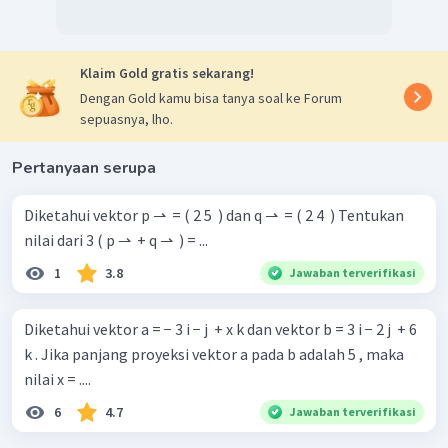
Klaim Gold gratis sekarang!
Dengan Gold kamu bisa tanya soal ke Forum
sepuasnya, lho.
Pertanyaan serupa
Diketahui vektor p ⇀ ​ = ( 2 5 ​ ) dan q ⇀ ​ = ( 2 4 ​ ) Tentukan
nilai dari 3 ( p ⇀ ​ + q ⇀ ​ ) = ...
1
3.8
Jawaban terverifikasi
Diketahui vektor a = − 3 i − j ​ + x k dan vektor b = 3 i − 2 j ​ + 6
k . Jika panjang proyeksi vektor a pada b adalah 5 , maka
nilai x = ....
6
4.7
Jawaban terverifikasi