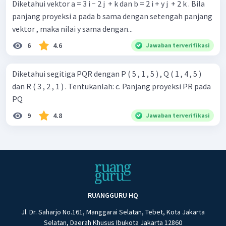
Diketahui vektor a = 3 i − 2 j ​ + k dan b = 2 i + y j ​ + 2 k . Bila
panjang proyeksi a pada b sama dengan setengah panjang
vektor , maka nilai y sama dengan...
6
4.6
Jawaban terverifikasi
Diketahui segitiga PQR dengan P ( 5 , 1 , 5 ) , Q ( 1 , 4 , 5 )
dan R ( 3 , 2 , 1 ) . Tentukanlah: c. Panjang proyeksi PR pada
PQ
9
4.8
Jawaban terverifikasi
RUANGGURU HQ
Jl. Dr. Saharjo No.161, Manggarai Selatan, Tebet, Kota Jakarta
Selatan, Daerah Khusus Ibukota Jakarta 12860