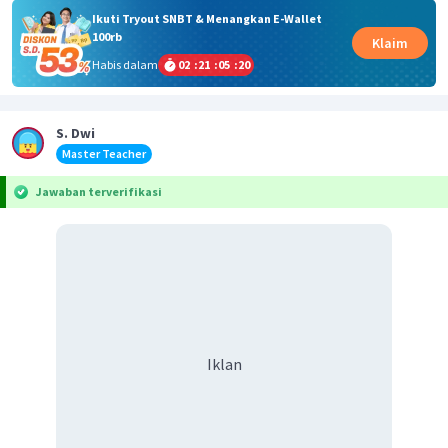
Ikuti Tryout SNBT & Menangkan E-Wallet
100rb
Klaim
Habis dalam
02
:
21
:
05
:
20
S. Dwi
Master Teacher
Jawaban terverifikasi
Iklan