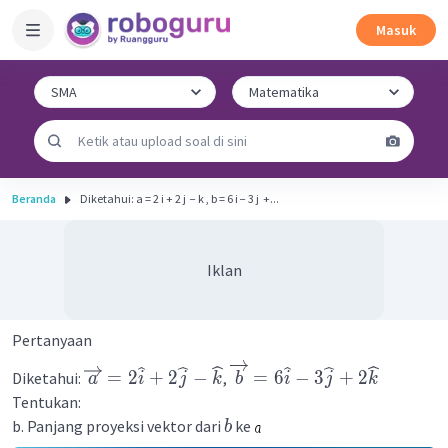
Masuk
Beranda
Diketahui: a = 2 i + 2 j ​ − k , b = 6 i − 3 j ​ +...
Iklan
Pertanyaan
=
2
+
2
−
=
6
−
3
+
2
Diketahui:
,
a
i
j
k
b
i
j
k
Tentukan:
b. Panjang proyeksi vektor dari
ke
b