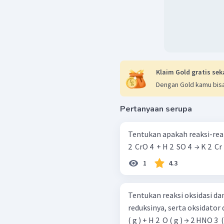
Klaim Gold gratis sek
Dengan Gold kamu bisa
Pertanyaan serupa
Tentukan apakah reaksi-reak
2 ​ CrO 4 ​ + H 2 ​ SO 4 ​ → K 2 ​ Cr 
1
4.3
Tentukan reaksi oksidasi dan
reduksinya, serta oksidator dan 
( g ) + H 2 ​ O ( g ) → 2 HNO 3 ​ 