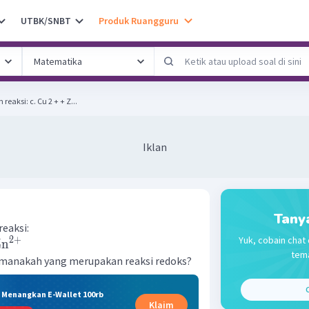
UTBK/SNBT
Produk Ruangguru
Diketahui suatu persamaan reaksi: c. Cu 2 + + Z...
Iklan
Tany
eaksi:
Yuk, cobain chat 
2
+
Zn
tema
t, manakah yang merupakan reaksi redoks?
C
& Menangkan E-Wallet 100rb
Klaim