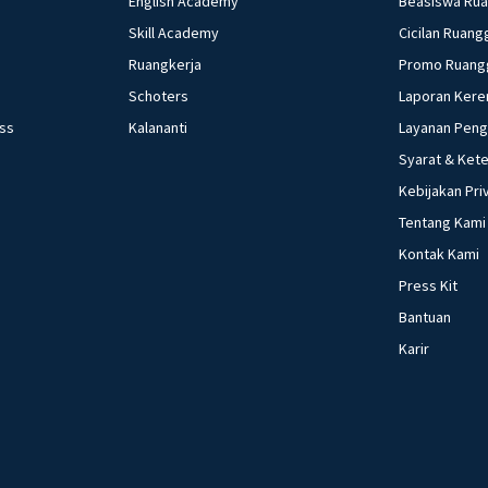
English Academy
Beasiswa Ru
Skill Academy
Cicilan Ruang
Ruangkerja
Promo Ruang
Schoters
Laporan Kere
ess
Kalananti
Layanan Pen
Syarat & Ket
Kebijakan Pri
Tentang Kami
Kontak Kami
Press Kit
Bantuan
Karir