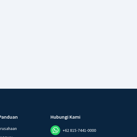
Panduan
Hubungi Kami
erusahaan
+62 815-7441-0000