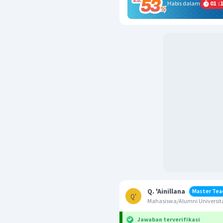
Habis dalam
01
:
1
Q. 'Ainillana
Master Tea
Q'
Mahasiswa/Alumni Universita
Jawaban terverifikasi