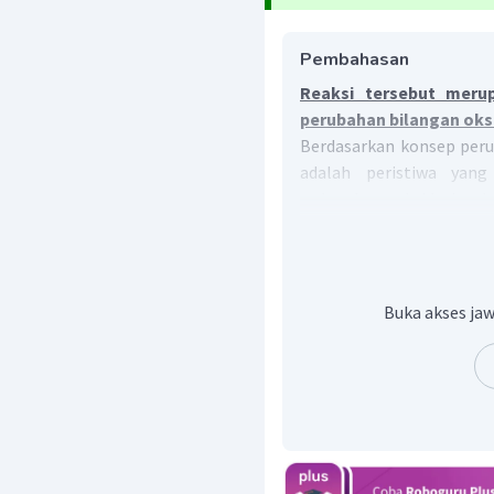
Pembahasan
Reaksi tersebut merup
perubahan bilangan oksi
Berdasarkan konsep perub
adalah peristiwa yang
sedangkan oksidasi ada
kenaikan bilangan oksidas
Buka akses jaw
Pada reaksi diatas terjad
Zn
mengalami oksidasi