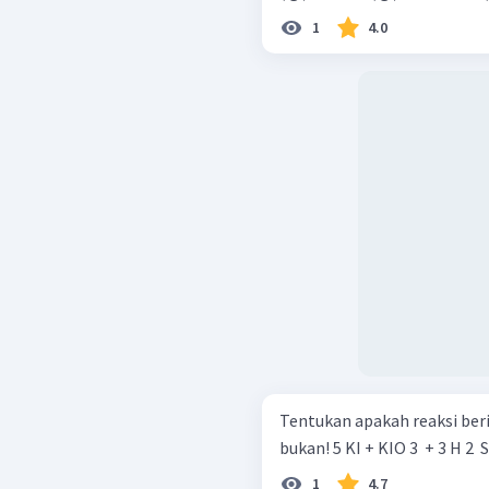
1
4.0
Tentukan apakah reaksi beri
bukan! 5 KI + KIO 3 ​ + 3 H 2 
1
4.7