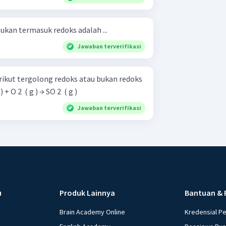
bukan termasuk redoks adalah ...
Jawaban terverifikasi
rikut tergolong redoks atau bukan redoks
si autoredoks! S ( s ) + O 2 ​ ( g ) → SO 2 ​ ( g )
Jawaban terverifikasi
u
Produk Lainnya
Bantuan & 
Brain Academy Online
Kredensial P