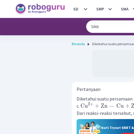
SD
SMP
SMA
Beranda
Pertanyaan
Diketahui suatu persamaan r
2
+
Cu
+
Zn
→
Cu
+
c.
Dari reaksi-reaksi tersebu
Ikuti Tryout SNBT 