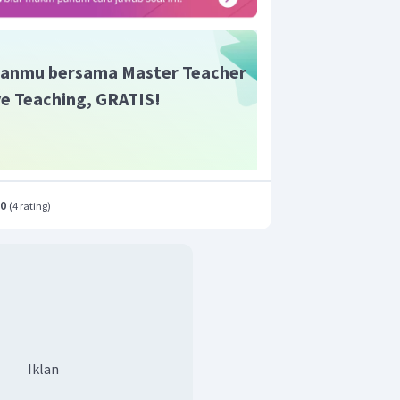
t merupakan
reaksi redoks
.
anmu bersama Master Teacher
ive Teaching, GRATIS!
.0
(
4 rating
)
Iklan