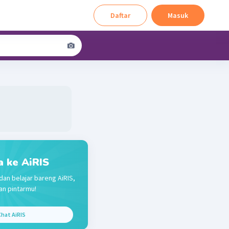
Daftar
Masuk
a ke AiRIS
dan belajar bareng AiRIS,
n pintarmu!
hat AiRIS