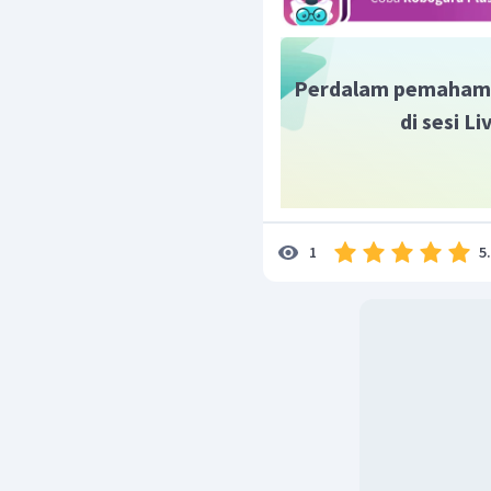
Cu
reduksi menjadi
.
Sehingga reaksi tersebu
Perdalam pemaham
di sesi L
5
1