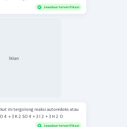
Jawaban terverifikasi
Iklan
kut ini tergolong reaksi autoredoks atau
​ SO 4 ​ → 3 K 2 ​ SO 4 ​ + 3 I 2 ​ + 3 H 2 ​ O
Jawaban terverifikasi