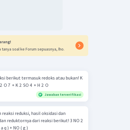
arang!
 tanya soal ke Forum sepuasnya, lho.
si berikut termasuk redoks atau bukan! K
2 ​ O 7 ​ + K 2 ​ SO 4 ​ + H 2 ​ O
Jawaban terverifikasi
 reaksi reduksi, hasil oksidasi dan
reduktornya dari reaksi berikut! 3 NO 2 ​
( a q ) + NO ( g )