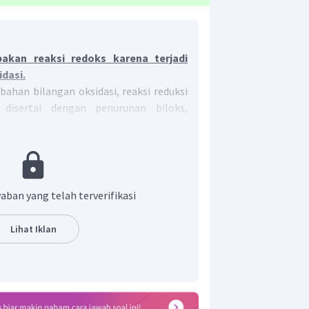
akan reaksi redoks karena terjadi
dasi.
ahan bilangan oksidasi, reaksi reduksi
 disertai dengan penurunan biloks,
lah peristiwa yang disertai dengan
i.
aban yang telah terverifikasi
Lihat Iklan
i perubahan biloks (bilangan oksidasi).
2
+
2
+
Zn
Cu
 menjadi
, dan
mengalami