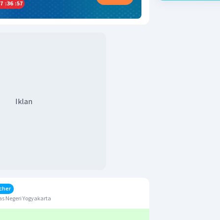
7
:
36
:
57
Iklan
cher
s Negeri Yogyakarta