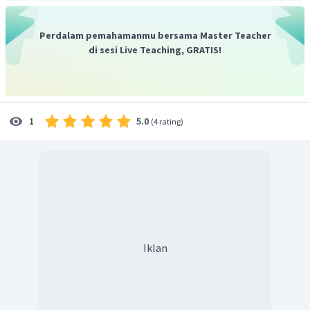
Pada reaksi diatas terjadi perubahan biloks (bilangan
2
+
3
+
Fe
Fe
oksidasi).
mengalami oksidasi menjadi
, dan
Perdalam pemahamanmu bersama Master Teacher
+
Ag
Ag
di sesi Live Teaching, GRATIS!
mengalami reduksi menjadi
.
Sehingga reaksi tersebut merupakan
reaksi redoks
.
5.0
1
(
4 rating
)
Iklan