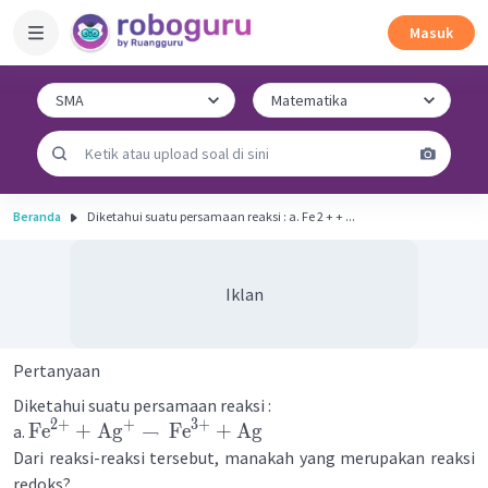
Masuk
Beranda
Diketahui suatu persamaan reaksi : a. Fe 2 + + ...
Iklan
Pertanyaan
Diketahui suatu persamaan reaksi :
2
+
+
3
+
Fe
+
Ag
→
Fe
+
Ag
a.
Dari reaksi-reaksi tersebut, manakah yang merupakan reaksi
redoks?