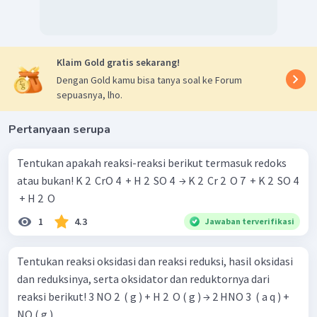
Klaim Gold gratis sekarang!
Dengan Gold kamu bisa tanya soal ke Forum
sepuasnya, lho.
Pertanyaan serupa
Tentukan apakah reaksi-reaksi berikut termasuk redoks
atau bukan! K 2 ​ CrO 4 ​ + H 2 ​ SO 4 ​ → K 2 ​ Cr 2 ​ O 7 ​ + K 2 ​ SO 4
​ + H 2 ​ O
1
4.3
Jawaban terverifikasi
Tentukan reaksi oksidasi dan reaksi reduksi, hasil oksidasi
dan reduksinya, serta oksidator dan reduktornya dari
reaksi berikut! 3 NO 2 ​ ( g ) + H 2 ​ O ( g ) → 2 HNO 3 ​ ( a q ) +
NO ( g )