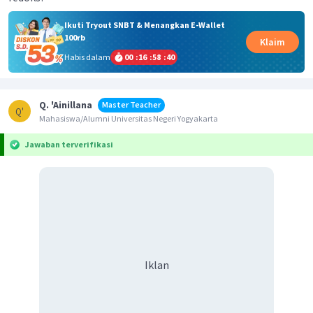
Ikuti Tryout SNBT & Menangkan E-Wallet
100rb
Klaim
Habis dalam
00
:
16
:
58
:
39
Q. 'Ainillana
Master Teacher
Q'
Mahasiswa/Alumni Universitas Negeri Yogyakarta
Jawaban terverifikasi
Iklan