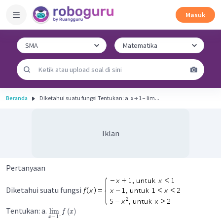
Masuk
Beranda
Diketahui suatu fungsi Tentukan: a. x → 1 − lim...
Iklan
Pertanyaan
Diketahui suatu fungsi
Tentukan: a.
lim
(
)
f
x
→
1
−
x