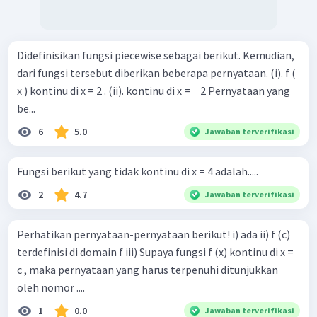
Didefinisikan fungsi piecewise sebagai berikut. Kemudian,
dari fungsi tersebut diberikan beberapa pernyataan. (i). f (
x ) kontinu di x = 2 . (ii). kontinu di x = − 2 Pernyataan yang
be...
6
5.0
Jawaban terverifikasi
Fungsi berikut yang tidak kontinu di x = 4 adalah.....
2
4.7
Jawaban terverifikasi
Perhatikan pernyataan-pernyataan berikut! i) ada ii) f (c)
terdefinisi di domain f iii) Supaya fungsi f (x) kontinu di x =
c , maka pernyataan yang harus terpenuhi ditunjukkan
oleh nomor ....
1
0.0
Jawaban terverifikasi