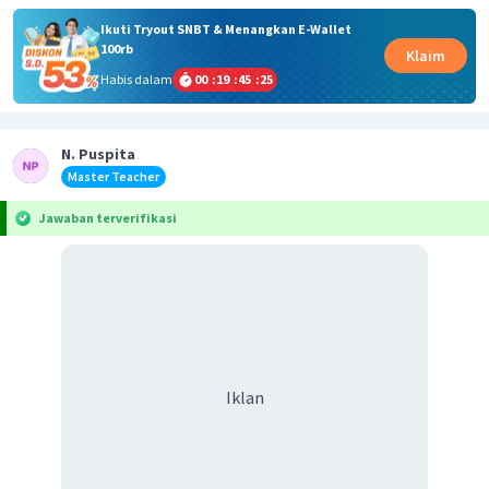
Ikuti Tryout SNBT & Menangkan E-Wallet
100rb
Klaim
Habis dalam
00
:
19
:
45
:
25
N. Puspita
Master Teacher
Jawaban terverifikasi
Iklan