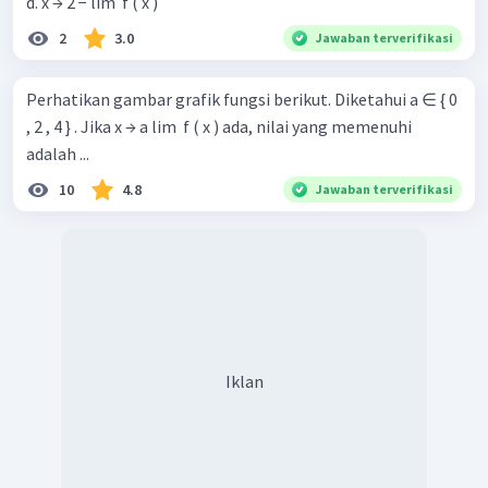
d. x → 2 − lim ​ f ( x )
2
3.0
Jawaban terverifikasi
Perhatikan gambar grafik fungsi berikut. Diketahui a ∈ { 0
, 2 , 4 } . Jika x → a lim ​ f ( x ) ada, nilai yang memenuhi
adalah ...
10
4.8
Jawaban terverifikasi
Iklan