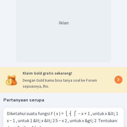
Iklan
Klaim Gold gratis sekarang!
Dengan Gold kamu bisa tanya soal ke Forum
sepuasnya, lho.
Pertanyaan serupa
Diketahui suatu fungsi f ( x ) = ⎩ ⎨ ⎧ ​ − x + 1 , untuk x &lt; 1
x − 1 , untuk 1 &lt; x &lt; 2 5 − x 2 , untuk x &gt; 2 ​ Tentukan: