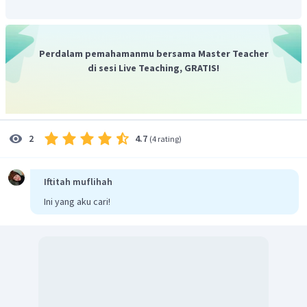
Perdalam pemahamanmu bersama Master Teacher
di sesi Live Teaching, GRATIS!
4.7
2
(
4 rating
)
Iftitah muflihah
Ini yang aku cari!