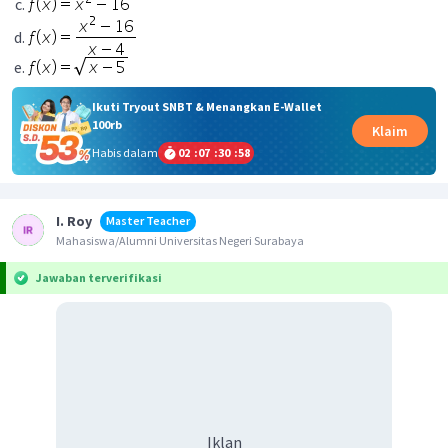
Ikuti Tryout SNBT & Menangkan E-Wallet
100rb
Klaim
Habis dalam
02
:
07
:
30
:
58
I. Roy
Master Teacher
Mahasiswa/Alumni Universitas Negeri Surabaya
Jawaban terverifikasi
Iklan