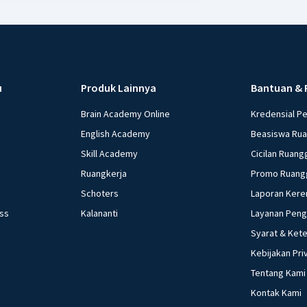
u
Produk Lainnya
Bantuan & 
Brain Academy Online
Kredensial P
English Academy
Beasiswa Ru
Skill Academy
Cicilan Ruang
Ruangkerja
Promo Ruang
Schoters
Laporan Kere
ess
Kalananti
Layanan Pen
Syarat & Ket
Kebijakan Pri
Tentang Kami
Kontak Kami