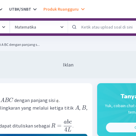
UTBK/SNBT
Produk Ruangguru
i A BC dengan panjang s...
Iklan
Tany
i
dengan panjang sisi
.
A
BC
Yuk, cobain chat 
 lingkaran yang melalui ketiga titik
,
,
A
B
tema
ab
c
=
 dapat dituliskan sebagai
.
R
C
4
L