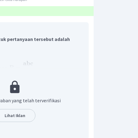
uk pertanyaan tersebut adalah
abc
=
ahwa
.
R
4
L
 kedudukan titik-titik yang berjarak
tentu. titik tertentu tersebut disebut
C
digambarkan sebagai berikut.
aban yang telah terverifikasi
Lihat Iklan