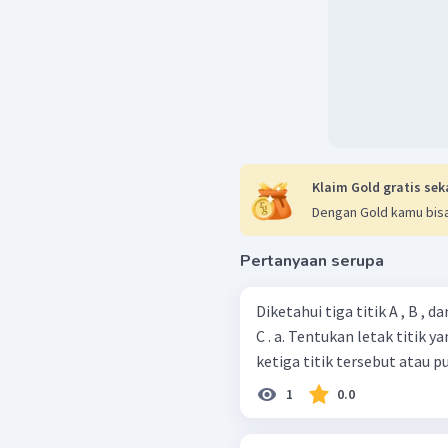
Jadi, ukuran jari-jari lin
b. Akan ditunjukkan bahwa
ab
c
=
R
4
L
ABC
Luas segitiga
adalah
L
Klaim Gold gratis sek
Dengan Gold kamu bisa
Dapat ditentukan hubunga
Pertanyaan serupa
a
3
Diketahui tiga titik A , B , 
C . a. Tentukan letak titik yang mempunyai jarak yang sama terhadap
a
3
ketiga titik tersebut atau pu
a
3
1
0.0
Dengan demikian, diperole
ab
c
=
R