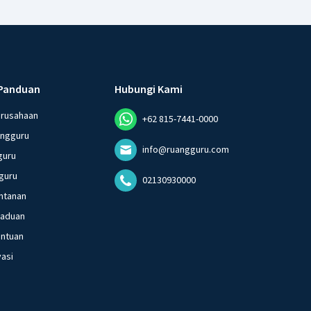
Panduan
Hubungi Kami
erusahaan
+62 815-7441-0000
angguru
info@ruangguru.com
guru
guru
02130930000
ntanan
gaduan
entuan
vasi