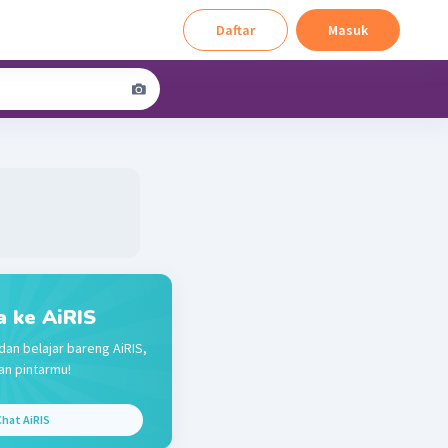
Daftar
Masuk
a ke AiRIS
dan belajar bareng AiRIS,
n pintarmu!
hat AiRIS