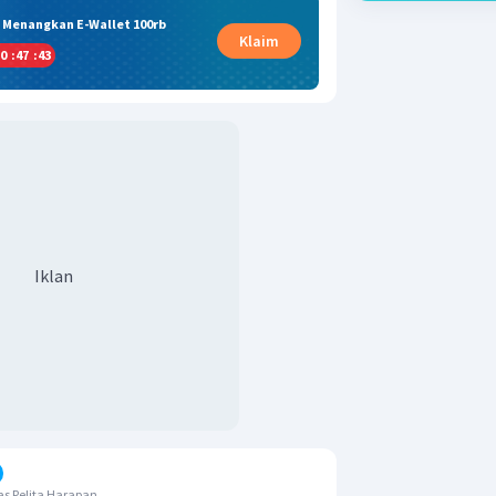
& Menangkan E-Wallet 100rb
Klaim
0
:
47
:
42
Iklan
s Pelita Harapan