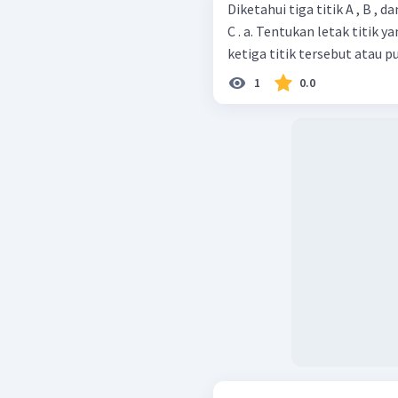
4
L
Diketahui tiga titik A , B , 
C . a. Tentukan letak titik yang mempunyai jarak yang sama terhadap
ketiga titik tersebut atau pu
1
0.0