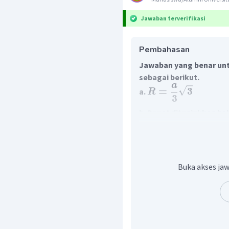
Jawaban terverifikasi
Pembahasan
Jawaban yang benar unt
sebagai berikut.
a
=
3
a.
R
3
b. Dapat ditunjukkan b
Lingkaran adalah tempat
sama terhadap titik ter
sebagai pusat lingkaran.
AB
a. Segitiga sama sisi
Buka akses jaw