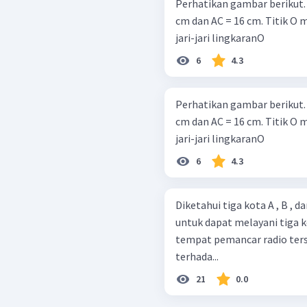
Perhatikan gambar berikut.
cm dan AC = 16 cm. Titik O 
jari-jari lingkaranO
6
4.3
Perhatikan gambar berikut.
cm dan AC = 16 cm. Titik O 
jari-jari lingkaranO
6
4.3
Diketahui tiga kota A , B , 
untuk dapat melayani tiga 
tempat pemancar radio ters
terhada...
21
0.0