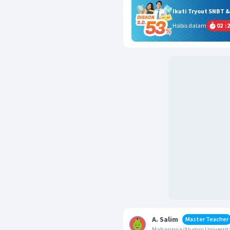
Ikuti Tryout SNBT 
Habis dalam
02
:
2
A. Salim
Master Teacher
Mahasiswa/Alumni Universita