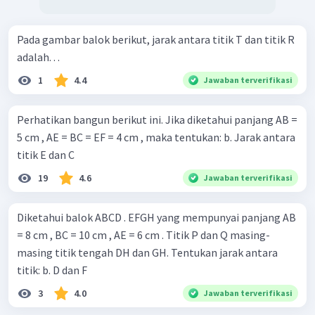
Pada gambar balok berikut, jarak antara titik T dan titik R
adalah. . .
1
4.4
Jawaban terverifikasi
Perhatikan bangun berikut ini. Jika diketahui panjang AB =
5 cm , AE = BC = EF = 4 cm , maka tentukan: b. Jarak antara
titik E dan C
19
4.6
Jawaban terverifikasi
Diketahui balok ABCD . EFGH yang mempunyai panjang AB
= 8 cm , BC = 10 cm , AE = 6 cm . Titik P dan Q masing-
masing titik tengah DH dan GH. Tentukan jarak antara
titik: b. D dan F
3
4.0
Jawaban terverifikasi