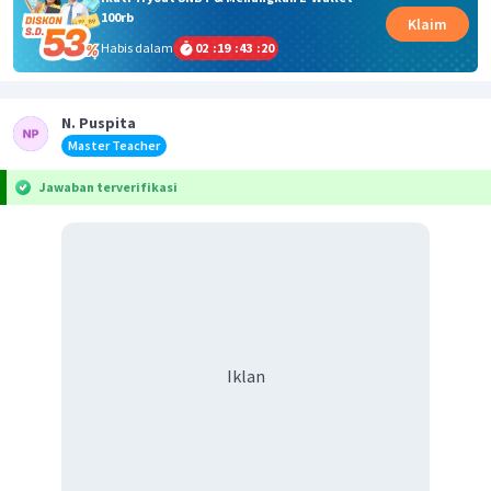
100rb
Klaim
Habis dalam
02
:
19
:
43
:
19
N. Puspita
Master Teacher
Jawaban terverifikasi
Iklan