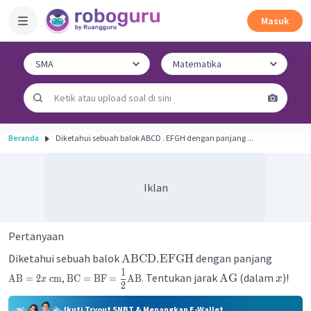
Masuk
Beranda
Diketahui sebuah balok ABCD . EFGH dengan panjang ...
Iklan
Pertanyaan
Diketahui sebuah balok
dengan panjang
ABCD
.
EFGH
1
Tentukan jarak
(dalam
)!
AG
,
.
AB
=
2
cm
BC
=
BF
=
AB
x
x
2
Ikuti Tryout SNBT & Menangkan E-Wallet