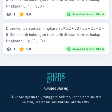
lingkaran L . f. ( − 3 , 0 )
1
5.0
Jawaban terverifikasi
Diberikan persamaan lingkaran L ≡ x 2 + y 2 − 5 x + 2 y − 2 =
0 . Selidikilah hubungan titik-titik di bawah ini terhadap
lingkaran L . g. ( 0 , − 3 )
1
5.0
Jawaban terverifikasi
RUANGGURU HQ
Jl. Dr. Saharjo No.161, Manggarai Selatan, Tebet, Kota Jakarta
Selatan, Daerah Khusus Ibukota Jakarta 12860