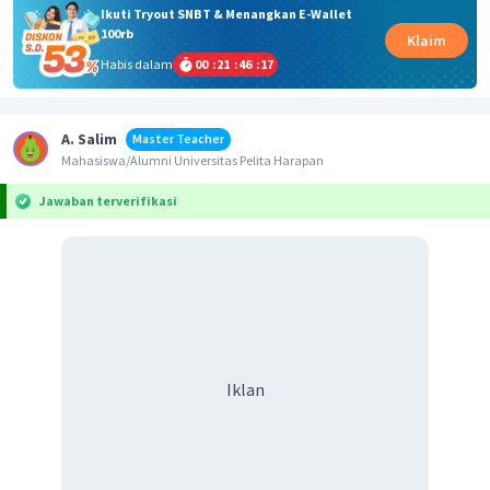
Ikuti Tryout SNBT & Menangkan E-Wallet
100rb
Klaim
Habis dalam
00
:
21
:
46
:
17
A. Salim
Master Teacher
Mahasiswa/Alumni Universitas Pelita Harapan
Jawaban terverifikasi
Iklan