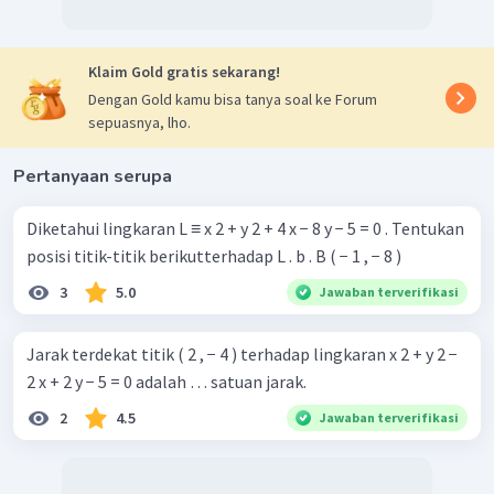
Klaim Gold gratis sekarang!
Dengan Gold kamu bisa tanya soal ke Forum
sepuasnya, lho.
Pertanyaan serupa
Diketahui lingkaran L ≡ x 2 + y 2 + 4 x − 8 y − 5 = 0 . Tentukan
posisi titik-titik berikutterhadap L . b . B ( − 1 , − 8 )
3
5.0
Jawaban terverifikasi
Jarak terdekat titik ( 2 , − 4 ) terhadap lingkaran x 2 + y 2 −
2 x + 2 y − 5 = 0 adalah … satuan jarak.
2
4.5
Jawaban terverifikasi