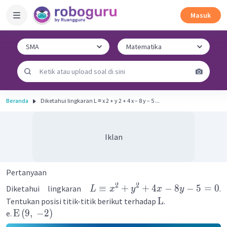
Masuk
Beranda
Diketahui lingkaran L ≡ x 2 + y 2 + 4 x − 8 y − 5 ...
Iklan
Pertanyaan
2
2
≡
+
+
4
−
8
−
5
=
0
Diketahui lingkaran
.
L
x
y
x
y
L
Tentukan posisi titik-titik berikut terhadap
.
E
(
9
,
−
2
)
e.