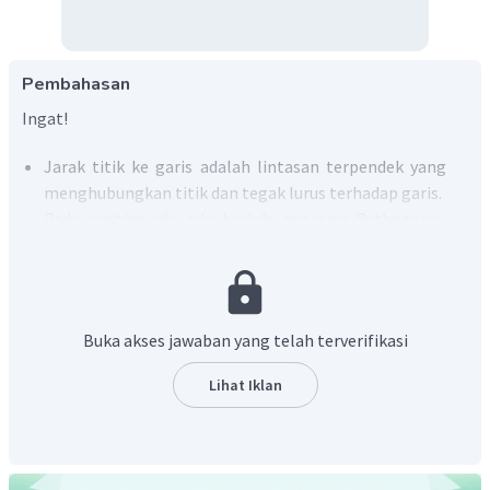
Pembahasan
Ingat!
Jarak titik ke garis adalah lintasan terpendek yang
menghubungkan titik dan tegak lurus terhadap garis.
Pada segitiga siku-siku berlaku teorema Pythagoras
dengan
adalah sisi siku-siku dan
sisi miring.
Panjang diagonal bidang kubus yang memiliki rusuk
adalah
.
Buka akses jawaban yang telah terverifikasi
Lihat Iklan
Diketahui kubus ABCD.EFGH dengan panjang
seperti gambar berikut: