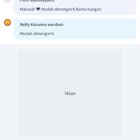
Makasih ❤️ Mudah dimengerti Bantu banget
Jadi, jarak titik F ke garis AC adalah
.
Nelly Kusuma wardani
Mudah dimengerti
Iklan