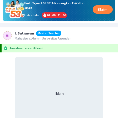
Ikuti Tryout SNBT & Menangkan E-Wallet
100rb
Klaim
Habis dalam
02
:
06
:
41
:
06
I. Sutiawan
Master Teacher
Mahasiswa/Alumni Universitas Pasundan
Jawaban terverifikasi
Iklan